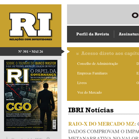
Perfil da Revista
Assinatur
Nº 301 • MAI 26
Acesso direto aos capít
Conselho de Administração
D
Empresas Familiares
E
Livros
O
Voz do Mercado
IBRI Notícias
RAIO-X DO MERCADO MZ:
DADOS COMPROVAM O IMPA
METANARRATIVA NO VALOR