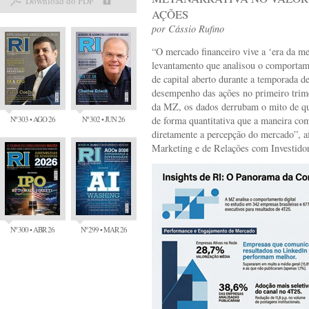
Download do PDF
AÇÕES
por
Cássio Rufino
“O mercado financeiro vive a ‘era da me
levantamento que analisou o comportame
de capital aberto durante a temporada d
desempenho das ações no primeiro trime
da MZ, os dados derrubam o mito de q
Nº 303 • AGO 26
Nº 302 • JUN 26
de forma quantitativa que a maneira co
diretamente a percepção do mercado”, 
Marketing e de Relações com Investido
Nº 300 • ABR 26
Nº 299 • MAR 26