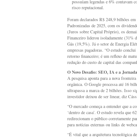
possuíam legendas e 6% contavam com
risco reputacional.
Foram declarados R$ 248,9 bilhões em 
Padronizadas de 2025, com os dividend
(Juros sobre Capital Próprio), os dema
Financeiro liderou isoladamente (31% do
Gás (19,5%). Já o setor de Energia Elé
empresas pagadoras. “O estudo conclui 
retorno financeiro; é um reflexo de matu
redução do custo de capital das companh
O Novo Desafio: SEO, IA e a Jornad
A pesquisa aponta para a nova fronteira
orgânica. O Google processa até 16 bil
ultrapassa a marca de 2 bilhões. Isso si
investidor deixou de ser linear, diz Cás
“O mercado começa a entender que a co
‘dentro de casa’. O estudo revela que 6
redirecionam o público corretamente par
para notícias externas ou links de webca
“É vital que a arquitetura tecnológica d