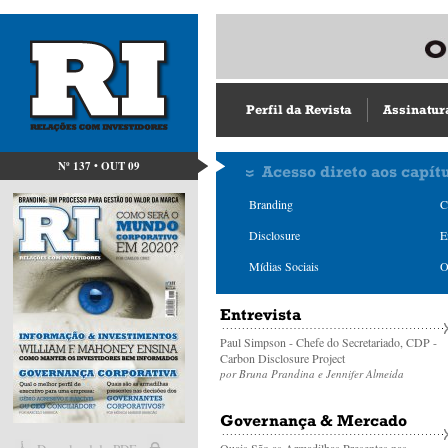
Perfil da Revista
Assinatur
Nº 137 • OUT 09
Acesso direto aos capít
Branding
C
Disclosure
E
Mídias Sociais
O
Entrevista
Paul Simpson - Chefe do Secretariado, CDP -
Carbon Disclosure Project
por Bruna Prandina e Jennifer Almeida
Governança & Mercado