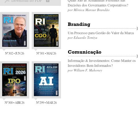
Download do PDF
Quais São as Armadilhas Presentes nas
Decisões dos Governantes Corporativos?
por Mônica Mansur Brandão
Branding
Um Processo para Gestão do Valor da Marca
por Eduardo Tomiya
Comunicação
Nº 302 • JUN 26
Nº 301 • MAI 26
Informação & Investimentos: Como Manter os
Investidores Bem Informados?
por William F. Mahoney
Nº 300 • ABR 26
Nº 299 • MAR 26