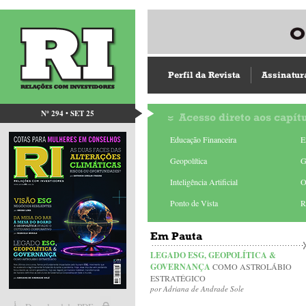
Perfil da Revista
Assinatur
Nº 294 • SET 25
Acesso direto aos capít
Educação Financeira
E
Geopolítica
G
Inteligência Artificial
O
Ponto de Vista
R
Em Pauta
LEGADO ESG, GEOPOLÍTICA &
GOVERNANÇA
COMO ASTROLÁBIO
ESTRATÉGICO
por Adriana de Andrade Sole