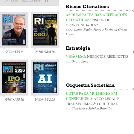
Download do PDF
Riscos Climáticos
AS DUAS FACES DAS ALTERAÇÕES
CLIMÁTICAS:
RISCOS OU
OPORTUNIDADES?
por Antonio Emilio Freire e Rochana Grossi
Freire
Estratégia
Nº 302 • JUN 26
Nº 301 • MAI 26
VI$ÃO ESG:
NEGÓCIOS RESILIENTES
por Onara Lima
Orquestra Societária
COTAS PARA MULHERES EM
CONSELHOS:
MARCO LEGAL E
Nº 300 • ABR 26
Nº 299 • MAR 26
TRANSFORMAÇÃO CULTURAL
por Cida Hess e Mônica Brandão