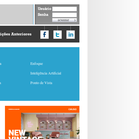
Usuário
Senha
ições Anteriores
a
Enfoque
Inteligência Artificial
a
Ponto de Vista