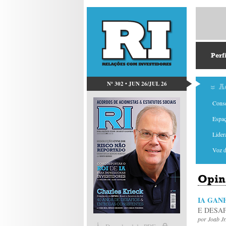
Perf
Nº 302 • JUN 26/JUL 26
A
Conse
Espaç
Lider
Voz 
Opin
IA GAN
E DESA
por
Joab Jr