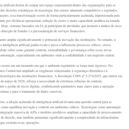
cia artificial deixou de ocupar um espaço experimental dentro das organizações para se
 das decisões estratégicas de tecnologia. Em setores altamente competitivos e regulados,
nceiro, essa transformação ocorre de forma particularmente acelerada, impulsionada pela
ante por eficiência operacional, redução de custos e maior capacidade analítica na tomada
. Hoje, sistemas baseados em IA já participam de atividades que incluem a análise de risco
a detecção de fraudes e a personalização de serviços financeiros.
nto amplia significativamente o potencial de inovação das instituições. No entanto, à
 inteligência artificial ganha escala e passa a influenciar processos críticos, cresce
bate sobre como garantir controle, rastreabilidade e governança sobre essas novas
automação, especialmente em ambientes onde a confiabilidade é um requisito central.
 ocorre em um momento em que o ambiente regulatório se torna mais rigoroso. No
anco Central tem ampliado as exigências relacionadas à segurança cibernética e à
tecnológica das instituições financeiras. A Resolução CMN nº 5.274/2025, que entrou em
 de março de 2026, reforça a necessidade de estruturas robustas de controle,
to e gestão de riscos digitais, estabelecendo parâmetros mais claros para a operação
istemas e para o tratamento de dados sensíveis.
to, a adoção acelerada de inteligência artificial levanta uma questão central para as
s: como equilibrar inovação e controle em ambientes críticos. Tecnologias como automação
, integração massiva de APIs e modelos preditivos ampliam a capacidade de processamento
 de decisão, mas também aumentam significativamente a complexidade da infraestrutura
 que sustenta essas operações.