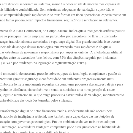
 sofisticados se tornam os sistemas, maior é a necessidade de mecanismos capazes de
evisibilidade e confiabilidade. Sem estruturas adequadas de validação, supervisão e
essa complexidade pode rapidamente se transformar em risco operacional, especialmente em
nde falhas podem gerar impactos financeiros, regulatórios e reputacionais relevantes.
ento da Allianz Commercial, do Grupo Allianz, indica que a inteligência artificial passou
ntre os principais riscos empresariais percebidos por executivos no Brasil, superando
meaças tradicionalmente associadas à segurança digital. Em grande medida, isso ocorre
locidade de adoção dessas tecnologias tem avançado mais rapidamente do que a
as estruturas de governança responsáveis por supervisioná-las. A inteligência artificial
enções entre os executivos brasileiros, com 32% das citações, seguida por incidentes
s (31%) e por mudanças na legislação e regulamentação (28%).
 é um cenário de crescente pressão sobre equipes de tecnologia, compliance e gestão de
 precisam garantir segurança e conformidade em ambientes progressivamente mais
Embora a IA seja amplamente reconhecida como uma poderosa alavanca estratégica para
ganho de eficiência, ela também vem sendo associada a uma nova geração de riscos
s, legais e reputacionais, o que exige processos estruturados de validação, monitoramento
rastreabilidade das decisões tomadas pelos sistemas.
transformação digital no setor financeiro tende a ser determinada não apenas pela
e adoção da inteligência artificial, mas também pela capacidade das instituições de
ovação com governança tecnológica. Em um ambiente cada vez mais orientado por
e automação, a verdadeira vantagem competitiva pode estar justamente na habilidade de
controle, transparência e responsabilidade técnica.