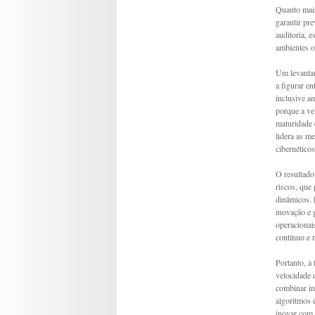
Quanto mais
garantir pr
auditoria, 
ambientes o
Um levantam
a figurar e
inclusive a
porque a ve
maturidade d
lidera as m
cibernético
O resultado
riscos, que
dinâmicos. 
inovação e 
operacionai
contínuo e 
Portanto, a 
velocidade d
combinar in
algoritmos 
inovar com 