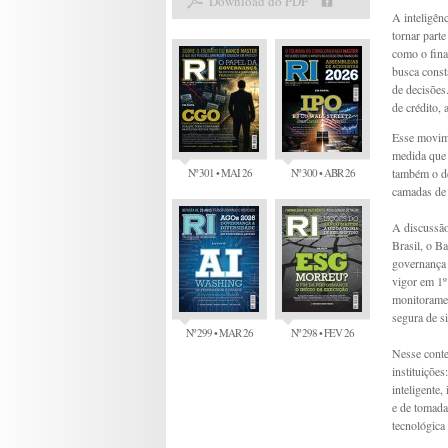
Download do PDF
A inteligên
tornar parte
como o fina
busca const
de decisões
de crédito, 
Esse movime
medida que a
Nº 301 • MAI 26
Nº 300 • ABR 26
também o de
camadas de 
A discussão
Brasil, o B
governança 
vigor em 1º
monitoramen
segura de s
Nº 299 • MAR 26
Nº 298 • FEV 26
Nesse contex
instituiçõe
inteligente
e de tomada
tecnológica