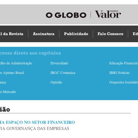
il da Revista
Assinatura
Publicidade
Fale Conosco
Ed
cesso direto aos capítulos
lho de Administração
Diversidade
Educação Financeir
o Apimec Brasil
IBGC Comunica
IBRI Notícias
ança
Opinião
Orquestra Societári
do Mercado
ião
HA ESPAÇO NO SETOR FINANCEIRO
FIA GOVERNANÇA DAS EMPRESAS
.