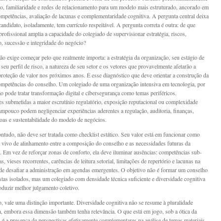
o, familiaridade e redes de relacionamento para um modelo mais estruturado, ancorado em
ompetências, avaliação de lacunas e complementaridade cognitiva. A pergunta central deixa
candidato, isoladamente, tem currículo respeitável. A pergunta correta é outra: de que
rofissional amplia a capacidade do colegiado de supervisionar estratégia, riscos,
 sucessão e integridade do negócio?
ção exige começar pelo que realmente importa: a estratégia da organização, seu estágio de
seu perfil de risco, a natureza de seu setor e os vetores que provavelmente afetarão a
 proteção de valor nos próximos anos. É esse diagnóstico que deve orientar a construção da
ompetências do conselho. Um colegiado de uma organização intensiva em tecnologia, por
o pode tratar transformação digital e cibersegurança como temas periféricos.
s submetidas a maior escrutínio regulatório, exposição reputacional ou complexidade
tampouco podem negligenciar experiências aderentes a regulação, auditoria, finanças,
soas e sustentabilidade do modelo de negócios.
ontudo, não deve ser tratada como checklist estático. Seu valor está em funcionar como
 vivo de alinhamento entre a composição do conselho e as necessidades futuras da
. Em vez de reforçar zonas de conforto, ela deve iluminar ausências: competências sub-
s, vieses recorrentes, carências de leitura setorial, limitações de repertório e lacunas na
de desafiar a administração em agendas emergentes. O objetivo não é formar um conselho
istas isolados, mas um colegiado com densidade técnica suficiente e diversidade cognitiva
oduzir melhor julgamento coletivo.
, vale uma distinção importante. Diversidade cognitiva não se resume à pluralidade
, embora essa dimensão também tenha relevância. O que está em jogo, sob a ótica da
 é a presença de perspectivas efetivamente complementares na análise de temas materiais.