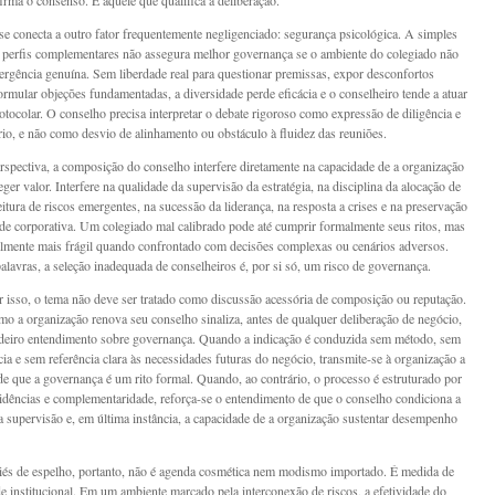
irma o consenso. É aquele que qualifica a deliberação.
se conecta a outro fator frequentemente negligenciado: segurança psicológica. A simples
 perfis complementares não assegura melhor governança se o ambiente do colegiado não
vergência genuína. Sem liberdade real para questionar premissas, expor desconfortos
formular objeções fundamentadas, a diversidade perde eficácia e o conselheiro tende a atuar
otocolar. O conselho precisa interpretar o debate rigoroso como expressão de diligência e
ário, e não como desvio de alinhamento ou obstáculo à fluidez das reuniões.
rspectiva, a composição do conselho interfere diretamente na capacidade de a organização
eger valor. Interfere na qualidade da supervisão da estratégia, na disciplina da alocação de
leitura de riscos emergentes, na sucessão da liderança, na resposta a crises e na preservação
ade corporativa. Um colegiado mal calibrado pode até cumprir formalmente seus ritos, mas
almente mais frágil quando confrontado com decisões complexas ou cenários adversos.
alavras, a seleção inadequada de conselheiros é, por si só, um risco de governança.
isso, o tema não deve ser tratado como discussão acessória de composição ou reputação.
o a organização renova seu conselho sinaliza, antes de qualquer deliberação de negócio,
deiro entendimento sobre governança. Quando a indicação é conduzida sem método, sem
ia e sem referência clara às necessidades futuras do negócio, transmite-se à organização a
 que a governança é um rito formal. Quando, ao contrário, o processo é estruturado por
evidências e complementaridade, reforça-se o entendimento de que o conselho condiciona a
a supervisão e, em última instância, a capacidade de a organização sustentar desempenho
iés de espelho, portanto, não é agenda cosmética nem modismo importado. É medida de
de institucional. Em um ambiente marcado pela interconexão de riscos, a efetividade do