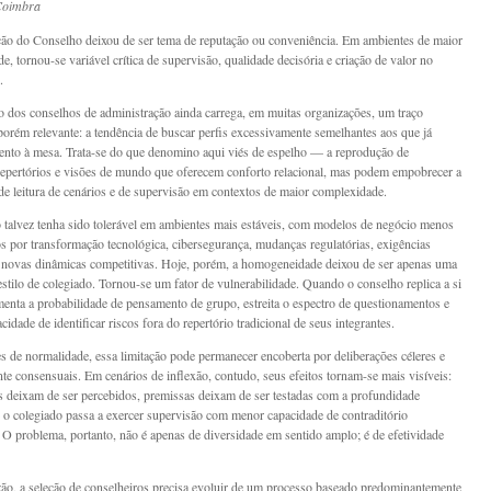
Coimbra
o do Conselho deixou de ser tema de reputação ou conveniência. Em ambientes de maior
, tornou-se variável crítica de supervisão, qualidade decisória e criação de valor no
.
 dos conselhos de administração ainda carrega, em muitas organizações, um traço
 porém relevante: a tendência de buscar perfis excessivamente semelhantes aos que já
nto à mesa. Trata-se do que denomino aqui viés de espelho — a reprodução de
, repertórios e visões de mundo que oferecem conforto relacional, mas podem empobrecer a
de leitura de cenários e de supervisão em contextos de maior complexidade.
 talvez tenha sido tolerável em ambientes mais estáveis, com modelos de negócio menos
s por transformação tecnológica, cibersegurança, mudanças regulatórias, exigências
e novas dinâmicas competitivas. Hoje, porém, a homogeneidade deixou de ser apenas uma
estilo de colegiado. Tornou-se um fator de vulnerabilidade. Quando o conselho replica a si
nta a probabilidade de pensamento de grupo, estreita o espectro de questionamentos e
cidade de identificar riscos fora do repertório tradicional de seus integrantes.
s de normalidade, essa limitação pode permanecer encoberta por deliberações céleres e
te consensuais. Em cenários de inflexão, contudo, seus efeitos tornam-se mais visíveis:
os deixam de ser percebidos, premissas deixam de ser testadas com a profundidade
e o colegiado passa a exercer supervisão com menor capacidade de contraditório
. O problema, portanto, não é apenas de diversidade em sentido amplo; é de efetividade
zão, a seleção de conselheiros precisa evoluir de um processo baseado predominantemente