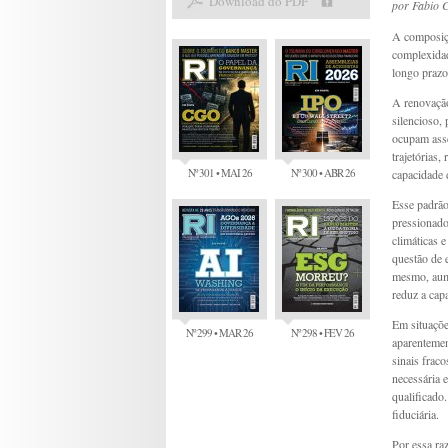
Download do PDF
por
Fabio 
A composiçã
complexidade
longo prazo
A renovação
silencioso,
ocupam asse
trajetórias
Nº 301 • MAI 26
Nº 300 • ABR 26
capacidade 
Esse padrão
pressionado
climáticas 
questão de 
mesmo, aume
reduz a capa
Em situaçõe
Nº 299 • MAR 26
Nº 298 • FEV 26
aparentemen
sinais frac
necessária 
qualificado
fiduciária.
Por essa ra