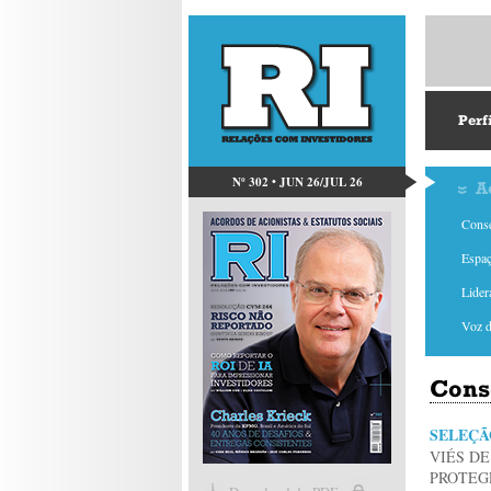
Perf
Nº 302 • JUN 26/JUL 26
A
Conse
Espaç
Lider
Voz 
Cons
SELEÇÃ
VIÉS D
PROTEG