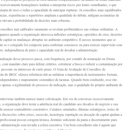
xcessivamente homogêneos tendem a interpretar riscos por lentes semelhantes, o que
miopia de risco e reduz a capacidade de antecipar rupturas. Já conselhos mais equilibrados
cias, experiências e repertórios ampliam a qualidade do debate, mitigam assimetrias de
e elevam a probabilidade de decisões mais robustas.
 conselhos mal calibrados raramente se revelam problemáticos nas rotinas ordinárias. A
aparece quando a organização atravessa inflexões estratégicas, episódios de crise, decisões
e capital ou mudanças abruptas no ambiente competitivo. É nesses momentos que se
nte se o colegiado foi composto para confirmar consensos ou para exercer supervisão com
to, independência de juízo e capacidade real de desafiar a administração.
onalização desse processo passa, com frequência, por comitês de nomeação ou fóruns
, com mandato claro para definir critérios, estruturar a busca e reduzir a contaminação por
s pessoais ou interesses de curto prazo. O Guia de Avaliação de Conselhos de
ão do IBGC oferece referência útil ao enfatizar a importância de instrumentos formais,
independentes e mapeamento sistemático de lacunas. Quando bem conduzido, esse rito
ão apenas a legitimidade do processo de indicação, mas a qualidade do próprio ambiente de
.
entrevistas também merece maior sofisticação. Em vez de conversas excessivamente
, a organização deve testar a aderência real do candidato aos desafios do negócio e sua
e exercer contraditório construtivo. Cenários simulados, dilemas estratégicos, testes de
e discussões sobre crises, sucessão, tecnologia, reputação ou alocação de capital ajudam a
o profissional possui coragem técnica, domínio suficiente da pauta e discernimento para
a administração sem invadir a esfera executiva. Um bom conselheiro não é aquele que