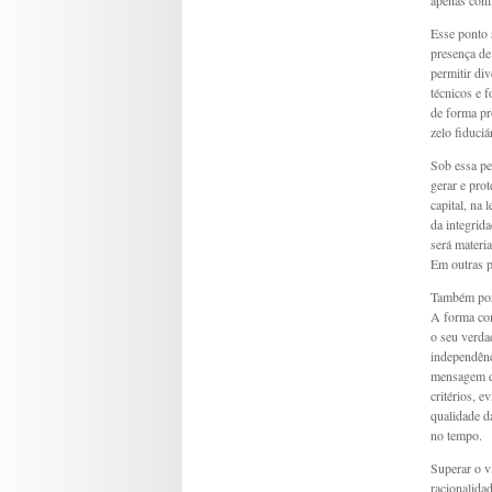
apenas conf
Esse ponto 
presença de
permitir di
técnicos e 
de forma pr
zelo fiduci
Sob essa pe
gerar e prot
capital, na 
da integrid
será materi
Em outras p
Também por 
A forma com
o seu verda
independênc
mensagem de
critérios, 
qualidade d
no tempo.
Superar o v
racionalida