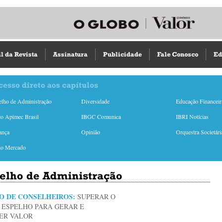
il da Revista
Assinatura
Publicidade
Fale Conosco
Ed
cesso direto aos capítulos
lho de Administração
Diversidade
Educação Financeir
o Apimec Brasil
IBGC Comunica
IBRI Notícias
ança
Opinião
Orquestra Societári
do Mercado
elho de Administração
O DE CONSELHEIROS:
SUPERAR O
E ESPELHO PARA GERAR E
ER VALOR