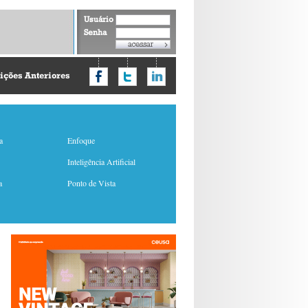
Usuário
Senha
ições Anteriores
a
Enfoque
Inteligência Artificial
a
Ponto de Vista