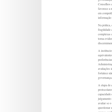
Conselhos e
favorece a 
em competên
informação 
Na prática,
fragilidade 
complexas d
torna evide
discernimen
A instituci
equivalentes
preferência
Administraç
avaliações 
fortalece n
governança
A etapa de 
protocolares
capacidade d
julgamento 
avaliar se 
questionar 