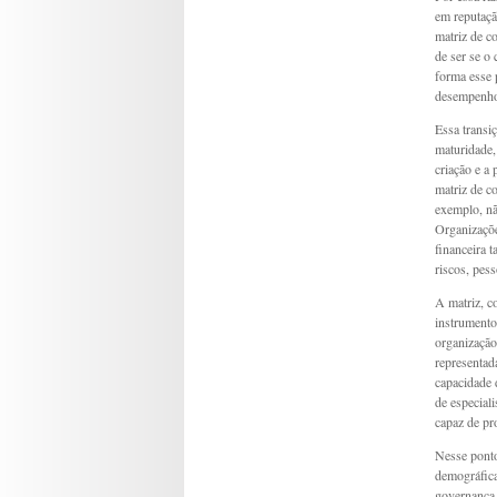
em reputaçã
matriz de c
de ser se o 
forma esse p
desempenho,
Essa transi
maturidade, 
criação e a
matriz de c
exemplo, nã
Organizaçõe
financeira 
riscos, pes
A matriz, c
instrumento
organização
representada
capacidade 
de especial
capaz de pr
Nesse ponto
demográfica
governança,