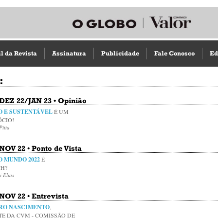
il da Revista
Assinatura
Publicidade
Fale Conosco
Ed
:
 DEZ 22/JAN 23 • Opinião
O E SUSTENTÁVEL
É UM
CIO!
Pitta
 NOV 22 • Ponto de Vista
O MUNDO 2022
É
H?
i Elias
 NOV 22 • Entrevista
DRO NASCIMENTO
,
TE DA CVM - COMISSÃO DE