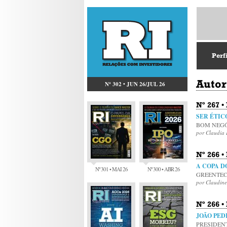
Perf
Autor
Nº 302 • JUN 26/JUL 26
Nº 267 •
SER ÉTIC
BOM NEGÓ
por Claudia 
Nº 266 •
A COPA D
Nº 301 • MAI 26
Nº 300 • ABR 26
GREENTEC
por Claudine
Nº 266 •
JOÃO PE
PRESIDEN