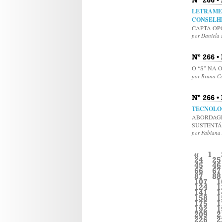
LETRAME
CONSELH
CAPTA OP
por Daniela
Nº 266 •
O “S” NA 
por Bruna Co
Nº 266 
TECNOLO
ABORDAG
SUSTENT
por Fabiana
«
1
24
25
45
46
66
67
87
88
107
1
124
1
141
1
158
1
175
1
192
1
209
2
226
2