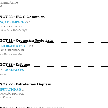
MOBILIÁRIOS
iI
• NOV 22 • IBGC Comunica
NÇA DE IMPACTO
NA
ÇÃO DO FUTURO
 Blanchet e Valeria Café
 NOV 22 • Orquestra Societária
BILIDADE & ESG:
UMA
DE APRENDIZADO
ss e Mônica Brandão
 NOV 22 • Enfoque
DAS
AVALIAÇÕES
rmento
 NOV 22 • Estratégias Digitais
EPUTACIONAIS
&
MAÇÃO DIGITAL
e Oliveira
• NOV 22 • Conselho de Administração