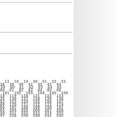
17
18
19
20
21
22
23
38
39
40
41
42
43
44
59
60
61
62
63
64
65
80
81
82
83
84
85
86
101
102
103
104
105
106
18
119
120
121
122
123
35
136
137
138
139
140
52
153
154
155
156
157
69
170
171
172
173
174
86
187
188
189
190
191
03
204
205
206
207
208
20
221
222
223
224
225
37
238
239
240
241
242