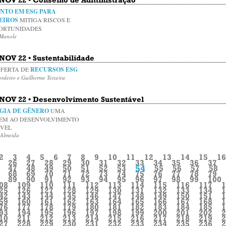
NTO EM ESG PARA
EIROS
MITIGA RISCOS E
ORTUNIDADES
 Manole
 NOV 22 • Sustentabilidade
OFERTA DE
RECURSOS ESG
rdeiro e Guilherme Teixeira
• NOV 22 • Desenvolvimento Sustentável
GIA DE GÊNERO
UMA
EM AO DESENVOLVIMENTO
ÁVEL
 Almeida
2
3
4
5
6
7
8
9
10
11
12
13
14
15
16
26
27
28
29
30
31
32
33
34
35
36
37
54
47
48
49
50
51
52
53
55
56
57
58
68
69
70
71
72
73
74
75
76
77
78
79
89
90
91
92
93
94
95
96
97
98
99
100
08
109
110
111
112
113
114
115
116
117
1
25
126
127
128
129
130
131
132
133
134
1
42
143
144
145
146
147
148
149
150
151
1
59
160
161
162
163
164
165
166
167
168
1
76
177
178
179
180
181
182
183
184
185
1
93
194
195
196
197
198
199
200
201
202
2
10
211
212
213
214
215
216
217
218
219
2
27
228
229
230
231
232
233
234
235
236
2