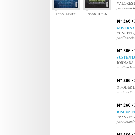
VALORES 
por Revista R
Nº 299 • MAR 26
Nº 298 • FEV 26
Nº 266 
GOVERNA
CONSTRU
por Gabriela
Nº 266 •
SUSTENTA
JORNADA 
por Cida He
Nº 266 •
O PODER 
por Elsie Sa
Nº 266 •
RISCOS R
TRANSFOR
por Alexandr
Nº 266 