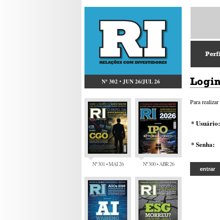
Perf
Logi
Nº 302 • JUN 26/JUL 26
Para realiza
* Usuário:
* Senha:
Nº 301 • MAI 26
Nº 300 • ABR 26