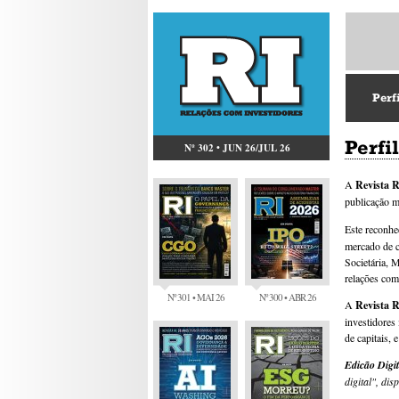
Perf
Perfi
Nº 302 • JUN 26/JUL 26
A
Revista 
publicação m
Este reconhe
mercado de c
Societária, 
relações com
Nº 301 • MAI 26
Nº 300 • ABR 26
A
Revista 
investidores 
de capitais,
Edicão Digit
digital", di