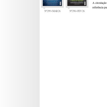
A circulação
referência p
Nº 299 • MAR 26
Nº 298 • FEV 26