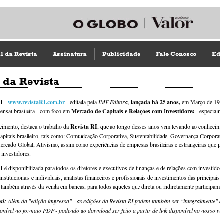
il da Revista
Assinatura
Publicidade
Fale Conosco
Ed
l da Revista
RI
-
www.revistaRI.com.br
- editada pela
IMF Editora
,
lançada há 25 anos,
em Março de 1998
ensal brasileira - com foco em
Mercado de Capitais e Relações com Investidores
- especial
cimento, destaca o trabalho da
Revista RI
, que ao longo desses anos vem levando ao conhecim
apitais brasileiro, tais como: Comunicação Corporativa, Sustentabilidade, Governança Corpora
Mercado Global, Ativismo, assim como experiências de empresas brasileiras e estrangeiras qu
 investidores.
RI
é disponibilizada para todos os diretores e executivos de finanças e de relações com investido
institucionais e individuais, analistas financeiros e profissionais de investimentos das principa
 e também através da venda em bancas, para todos aqueles que direta ou indiretamente participam
al:
Além da "edição impressa" - as edições da Revista RI podem também ser "integralmente" 
sponível no formato PDF - podendo ao download ser feito a partir de link disponível no nosso 