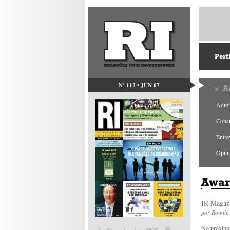
Perf
Nº 112 • JUN 07
A
Admin
Consu
Entre
Opin
Awar
IR Magaz
por
Ronnie
No próximo 