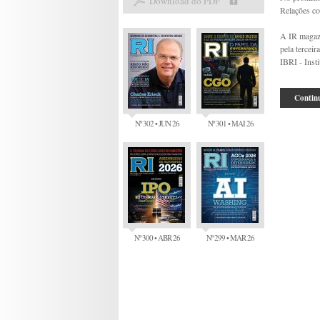
Download do PDF
Relações co
A IR magazi
pela tercei
IBRI - Insti
Continu
Nº 302 • JUN 26
Nº 301 • MAI 26
Nº 300 • ABR 26
Nº 299 • MAR 26