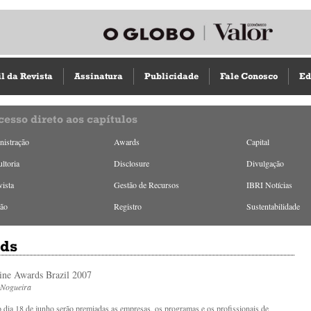
il da Revista
Assinatura
Publicidade
Fale Conosco
Ed
cesso direto aos capítulos
istração
Awards
Capital
ltoria
Disclosure
Divulgação
vista
Gestão de Recursos
IBRI Notícias
ião
Registro
Sustentabilidade
ds
ine Awards Brazil 2007
 Nogueira
dia 18 de junho serão premiadas as empresas, os programas e os profissionais de