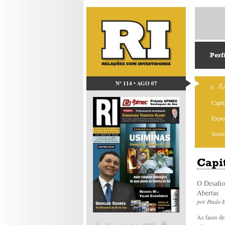
Perf
Nº 114 • AGO 07
A
Capit
Exper
Suste
Capi
O Desafio
Abertas
por
Paulo E
As fases de