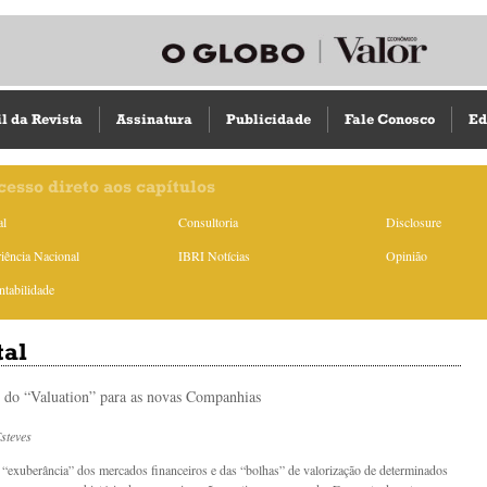
il da Revista
Assinatura
Publicidade
Fale Conosco
Ed
cesso direto aos capítulos
al
Consultoria
Disclosure
iência Nacional
IBRI Notícias
Opinião
ntabilidade
tal
 do “Valuation” para as novas Companhias
steves
 “exuberância” dos mercados financeiros e das “bolhas” de valorização de determinados