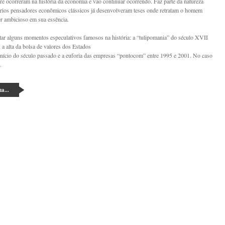
re ocorreram na história da economia e vão continuar ocorrendo. Faz parte da natureza
ios pensadores econômicos clássicos já desenvolveram teses onde retratam o homem
 ambicioso em sua essência.
ar alguns momentos especulativos famosos na história: a “tulipomania” do século XVII
 a alta da bolsa de valores dos Estados
nício do século passado e a euforia das empresas “pontocom” entre 1995 e 2001. No caso
.
a...