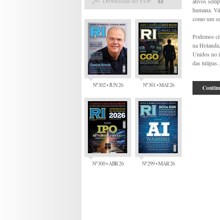
Download do PDF
ativos semp
humana. Vár
como um ser
Podemos cit
na Holanda,
Unidos no i
das tulipas..
Nº 302 • JUN 26
Nº 301 • MAI 26
Continu
Nº 300 • ABR 26
Nº 299 • MAR 26