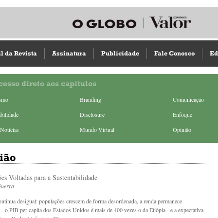
il da Revista
Assinatura
Publicidade
Fale Conosco
Ed
cesso direto aos capítulos
ismo
Branding
Comunicação
bilidade
Disclosure
Enfoque
Notícias
Mundo Virtual
Opinião
ião
es Voltadas para a Sustentabilidade
Guerra
tinua desigual: populações crescem de forma desordenada, a renda permanece
 - o PIB per capita dos Estados Unidos é mais de 400 vezes o da Etiópia - e a expectativa