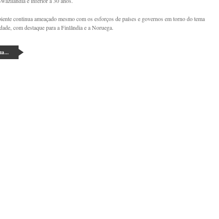
wazilândia é inferior a 30 anos.
iente continua ameaçado mesmo com os esforços de países e governos em torno do tema
idade, com destaque para a Finlândia e a Noruega.
a...