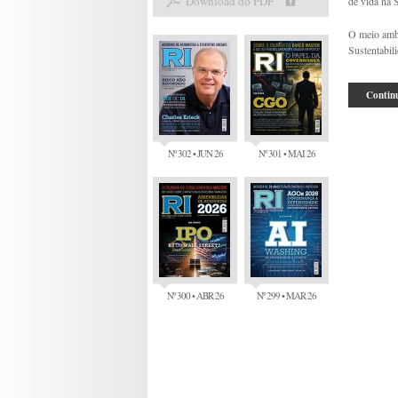
Download do PDF
de vida na S
O meio amb
Sustentabil
Continu
Nº 302 • JUN 26
Nº 301 • MAI 26
Nº 300 • ABR 26
Nº 299 • MAR 26