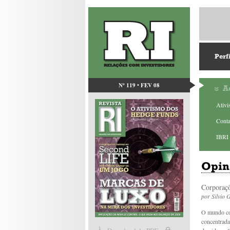
Perf
Nº 119 • FEV 08
A
Ativ
Conta
IBRI 
Opin
Corporaçõ
por
Silvio 
O mundo con
concentrada