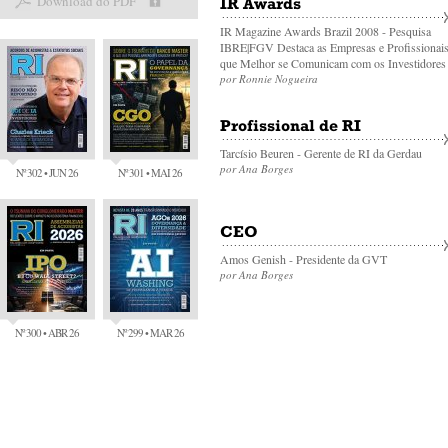
Download do PDF
IR Awards
IR Magazine Awards Brazil 2008 - Pesquisa
IBRE|FGV Destaca as Empresas e Profissionai
que Melhor se Comunicam com os Investidores
por Ronnie Nogueira
Profissional de RI
Tarcísio Beuren - Gerente de RI da Gerdau
por Ana Borges
Nº 302 • JUN 26
Nº 301 • MAI 26
CEO
Amos Genish - Presidente da GVT
por Ana Borges
Nº 300 • ABR 26
Nº 299 • MAR 26