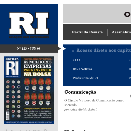
Perfil da Revista
Assinatur
Nº 123 • JUN 08
Acesso direto aos capít
CEO
C
IBRI Notícias
I
Profissional de RI
R
Comunicação
O Círculo Virtuoso da Comunicação com o
Mercado
por Arleu Aloísio Anhalt