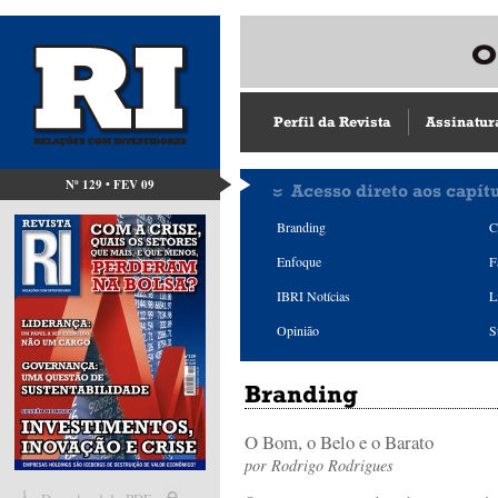
Perfil da Revista
Assinatur
Nº 129 • FEV 09
Acesso direto aos capít
Branding
C
Enfoque
F
IBRI Notícias
L
Opinião
S
Branding
O Bom, o Belo e o Barato
por
Rodrigo Rodrigues