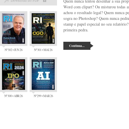
Download do PDF
Quem nunca tentou desenhar a sua própr
Word com clipart? Ou misturou todas as
achou o resultado legal? Quem nunca pen
sogra no Photoshop? Quem nunca pediu l
stamp e papel especial no seu relatório
primeira pedra.
Continua...
Nº 302 • JUN 26
Nº 301 • MAI 26
Nº 300 • ABR 26
Nº 299 • MAR 26