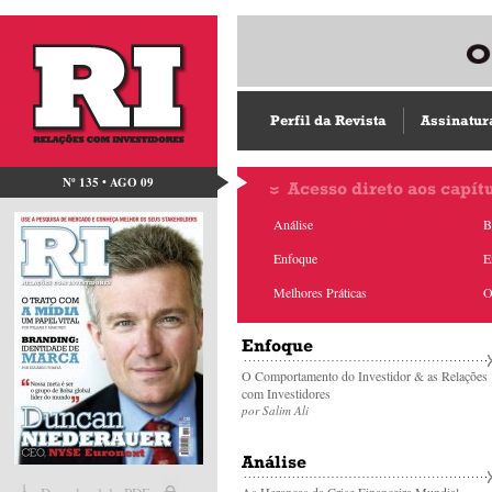
Perfil da Revista
Assinatur
Nº 135 • AGO 09
Acesso direto aos capít
Análise
B
Enfoque
E
Melhores Práticas
O
Enfoque
O Comportamento do Investidor & as Relações
com Investidores
por Salim Ali
Análise