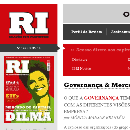
Perfil da Revista
Assinatur
Nº 148 • NOV 10
Acesso direto aos capít
Disclosure
E
IBRI Notícias
M
Governança & Merc
GOVERNANÇA
O QUE A
TEM
COM AS DIFERENTES VISÕES
EMPRESA?
por
MÔNICA MANSUR BRANDÃO
A explosão das organizações (do grego o