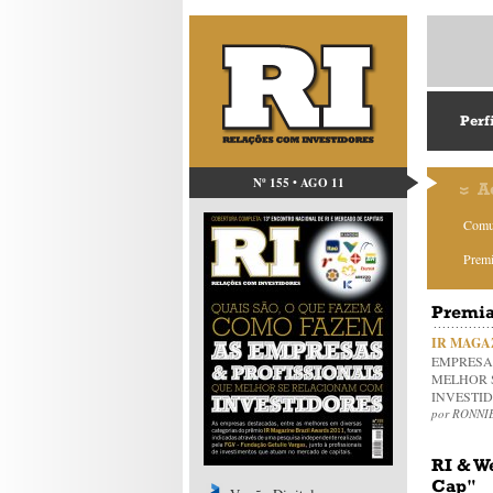
Perf
Nº 155 • AGO 11
A
Comu
Prem
Premi
IR MAGA
EMPRESAS
MELHOR 
INVESTI
por RONNI
RI & W
Cap"