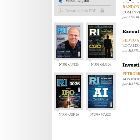
Versão Digital
RANDON
Download do PDF
COM INV
por ANA B
Execut
SILVIO 
LOCALIZ
por MARI
Nº 302 • JUN 26
Nº 301 • MAI 26
Investi
PETROBR
AOS INDI
por MARI
Nº 300 • ABR 26
Nº 299 • MAR 26