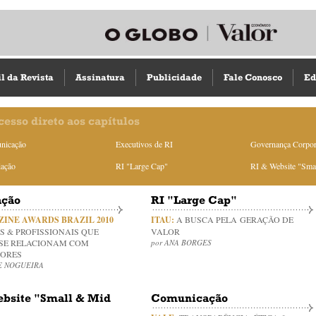
il da Revista
Assinatura
Publicidade
Fale Conosco
Ed
cesso direto aos capítulos
nicação
Executivos de RI
Governança Corpor
iação
RI "Large Cap"
RI & Website "Sma
ação
RI "Large Cap"
ZINE AWARDS BRAZIL 2010
ITAU:
A BUSCA PELA GERAÇÃO DE
 & PROFISSIONAIS QUE
VALOR
SE RELACIONAM COM
por ANA BORGES
DORES
E NOGUEIRA
ebsite "Small & Mid
Comunicação