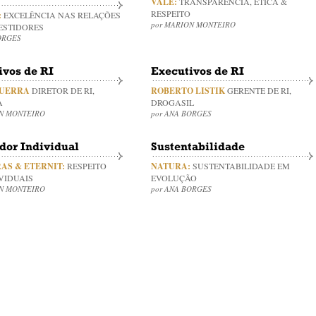
VALE:
TRANSPARÊNCIA, ÉTICA &
RESPEITO
:
EXCELÊNCIA NAS RELAÇÕES
por MARION MONTEIRO
ESTIDORES
ORGES
ivos de RI
Executivos de RI
GUERRA
DIRETOR DE RI,
ROBERTO LISTIK
GERENTE DE RI,
A
DROGASIL
ON MONTEIRO
por ANA BORGES
dor Individual
Sustentabilidade
AS & ETERNIT:
RESPEITO
NATURA:
SUSTENTABILIDADE EM
VIDUAIS
EVOLUÇÃO
ON MONTEIRO
por ANA BORGES