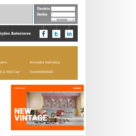
Usuário
Senha
ições Anteriores
ativa
Investidor Individual
ll & Mid Cap"
Sustentabilidade