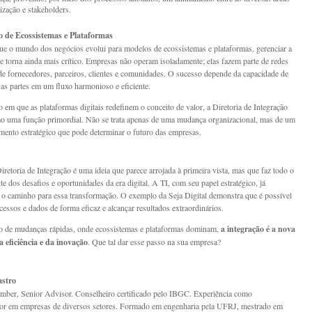
ização e stakeholders.
de Ecossistemas e Plataformas
e o mundo dos negócios evolui para modelos de ecossistemas e plataformas, gerenciar a
se torna ainda mais crítico. Empresas não operam isoladamente; elas fazem parte de redes
e fornecedores, parceiros, clientes e comunidades. O sucesso depende da capacidade de
sas partes em um fluxo harmonioso e eficiente.
m que as plataformas digitais redefinem o conceito de valor, a Diretoria de Integração
 uma função primordial. Não se trata apenas de uma mudança organizacional, mas de um
mento estratégico que pode determinar o futuro das empresas.
iretoria de Integração é uma ideia que parece arrojada à primeira vista, mas que faz todo o
te dos desafios e oportunidades da era digital. A TI, com seu papel estratégico, já
o caminho para essa transformação. O exemplo da Seja Digital demonstra que é possível
cessos e dados de forma eficaz e alcançar resultados extraordinários.
de mudanças rápidas, onde ecossistemas e plataformas dominam,
a integração é a nova
a eficiência e da inovação
. Que tal dar esse passo na sua empresa?
astro
ber, Senior Advisor. Conselheiro certificado pelo IBGC. Experiência como
or em empresas de diversos setores. Formado em engenharia pela UFRJ, mestrado em