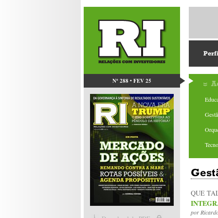
Perf
Nº 288 • FEV 25
A
Educa
Gest
Orque
Tecno
Gest
QUE TA
INTEGR
por
Ricard