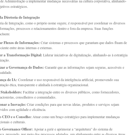
de Administração a implementar mudanças necessárias na cultura corporativa, alinhando-
etivos estratégicos.
a Diretoria de Integração
ia de Integração, como o próprio nome sugere, é responsável por coordenar os diversos
nformações, processos e relacionamentos dentro e fora da empresa. Suas funções
incluem:
ar Fluxos de Informações:
Criar sistemas e processos que garantam que dados fluam de
ciente entre áreas internas e externas.
r a Transformação Digital:
Liderar iniciativas de digitalização, alinhando-as à estratégia
ização.
izar a Governança de Dados:
Garantir que as informações sejam seguras, acessíveis e
ualidade.
nça de IA:
Coordenar o uso responsável da inteligência artificial, promovendo sua
tação ética, transparente e alinhada à estratégia organizacional.
 Stakeholders:
Facilitar a integração entre os diversos públicos, como fornecedores,
, acionistas, conselheiros e comunidades.
onar a Inovação:
Criar condições para que novas ideias, produtos e serviços sejam
vidos com agilidade e eficiência.
o CEO e o Conselho:
Atuar como um braço estratégico para implementar mudanças
ionais e culturais.
o Governance Officer:
Apoiar a gerir e aprimorar a “arquitetura” do sistema de
ça, provendo, por meio dos processos adotados, um alinhamento entre as diversas áreas