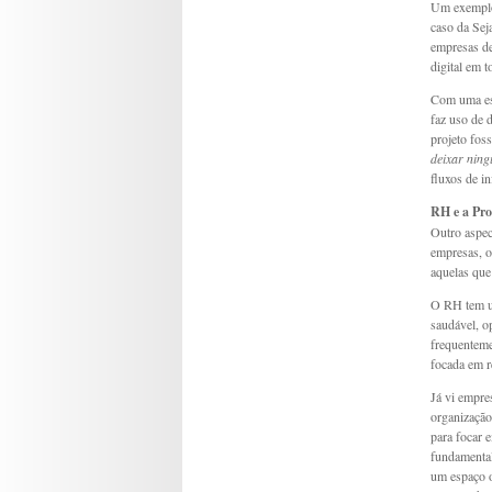
Um exemplo 
caso da Sej
empresas de
digital em t
Com uma est
faz uso de 
projeto fos
deixar ning
fluxos de i
RH e a Pr
Outro aspec
empresas, o
aquelas que
O RH tem um
saudável, o
frequenteme
focada em r
Já vi empre
organização
para focar 
fundamental
um espaço o