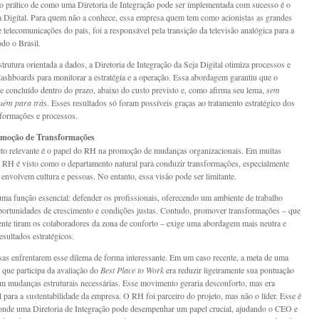
prático de como uma Diretoria de Integração pode ser implementada com sucesso é o
a Digital. Para quem não a conhece, essa empresa quem tem como acionistas as grandes
 telecomunicações do país, foi a responsável pela transição da televisão analógica para a
odo o Brasil.
rutura orientada a dados, a Diretoria de Integração da Seja Digital otimiza processos e
dashboards para monitorar a estratégia e a operação. Essa abordagem garantiu que o
se concluído dentro do prazo, abaixo do custo previsto e, como afirma seu lema,
sem
uém para trá
s. Esses resultados só foram possíveis graças ao tratamento estratégico dos
nformações e processos.
omoção de Transformações
to relevante é o papel do RH na promoção de mudanças organizacionais. Em muitas
 RH é visto como o departamento natural para conduzir transformações, especialmente
 envolvem cultura e pessoas. No entanto, essa visão pode ser limitante.
a função essencial: defender os profissionais, oferecendo um ambiente de trabalho
portunidades de crescimento e condições justas. Contudo, promover transformações – que
nte tiram os colaboradores da zona de conforto – exige uma abordagem mais neutra e
esultados estratégicos.
sas enfrentarem esse dilema de forma interessante. Em um caso recente, a meta de uma
 que participa da avaliação do
Best Place to Work
era reduzir ligeiramente sua pontuação
em mudanças estruturais necessárias. Esse movimento geraria desconforto, mas era
 para a sustentabilidade da empresa. O RH foi parceiro do projeto, mas não o líder. Esse é
nde uma Diretoria de Integração pode desempenhar um papel crucial, ajudando o CEO e