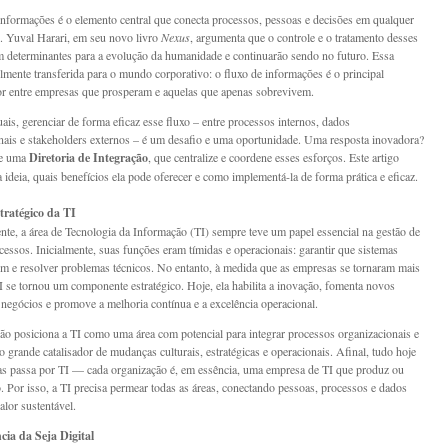
informações é o elemento central que conecta processos, pessoas e decisões em qualquer
. Yuval Harari, em seu novo livro
Nexus
, argumenta que o controle e o tratamento desses
m determinantes para a evolução da humanidade e continuarão sendo no futuro. Essa
cilmente transferida para o mundo corporativo: o fluxo de informações é o principal
or entre empresas que prosperam e aquelas que apenas sobrevivem.
ais, gerenciar de forma eficaz esse fluxo – entre processos internos, dados
nais e stakeholders externos – é um desafio e uma oportunidade. Uma resposta inovadora?
de uma
Diretoria de Integração
, que centralize e coordene esses esforços. Este artigo
 ideia, quais benefícios ela pode oferecer e como implementá-la de forma prática e eficaz.
tratégico da TI
nte, a área de Tecnologia da Informação (TI) sempre teve um papel essencial na gestão de
cessos. Inicialmente, suas funções eram tímidas e operacionais: garantir que sistemas
m e resolver problemas técnicos. No entanto, à medida que as empresas se tornaram mais
 TI se tornou um componente estratégico. Hoje, ela habilita a inovação, fomenta novos
negócios e promove a melhoria contínua e a excelência operacional.
ão posiciona a TI como uma área com potencial para integrar processos organizacionais e
o grande catalisador de mudanças culturais, estratégicas e operacionais. Afinal, tudo hoje
s passa por TI — cada organização é, em essência, uma empresa de TI que produz ou
o. Por isso, a TI precisa permear todas as áreas, conectando pessoas, processos e dados
alor sustentável.
cia da Seja Digital