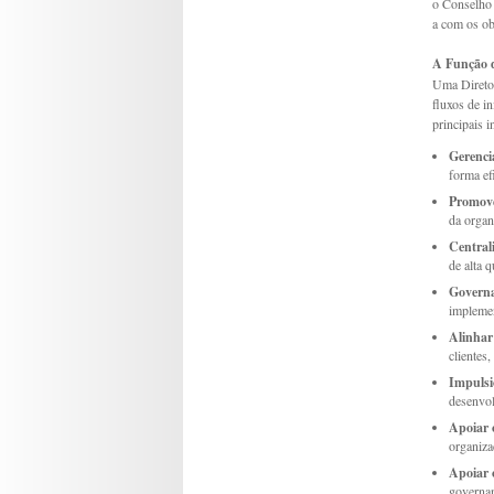
o Conselho 
a com os obj
A Função d
Uma Diretor
fluxos de i
principais 
Gerenci
forma efi
Promove
da organ
Central
de alta q
Governa
implemen
Alinhar
clientes
Impulsi
desenvol
Apoiar 
organizac
Apoiar 
governan