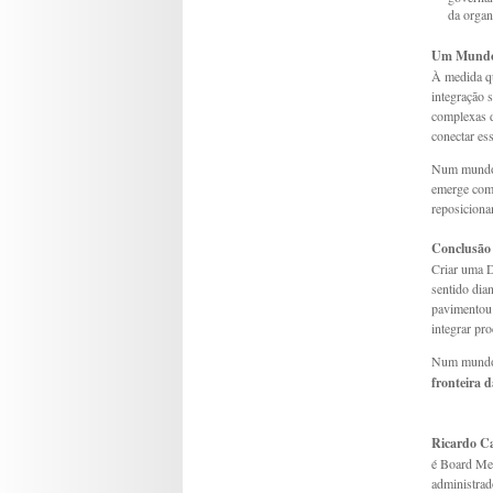
da organ
Um Mundo 
À medida qu
integração 
complexas d
conectar es
Num mundo e
emerge como
reposiciona
Conclusão
Criar uma D
sentido dian
pavimentou 
integrar pro
Num mundo 
fronteira d
Ricardo C
é Board Mem
administrad