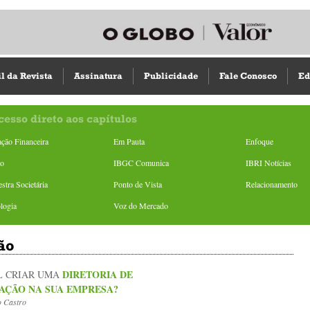
il da Revista
Assinatura
Publicidade
Fale Conosco
Ed
cesso direto aos capítulos
ção Financeira
Em Pauta
Enfoque
ão
IBGC Comunica
IBRI Notícias
stra Societária
Ponto de Vista
Relacionamento
logia
Voz do Mercado
ão
DIRETORIA DE
L CRIAR UMA
AÇÃO NA SUA EMPRESA?
o Castro