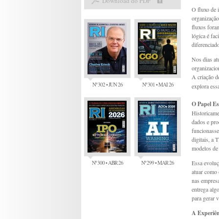
Download do PDF
O fluxo de 
organização
fluxos fora
lógica é fa
diferenciad
Nos dias atu
organizacio
A criação 
Nº 302 • JUN 26
Nº 301 • MAI 26
explora essa
O Papel Es
Historicame
dados e pro
funcionasse
digitais, a
modelos de 
Nº 300 • ABR 26
Nº 299 • MAR 26
Essa evoluç
atuar como 
nas empresa
entrega alg
para gerar v
A Experiên