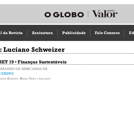
il da Revista
Assinatura
Publicidade
Fale Conosco
Ed
: Luciano Schweizer
 SET 19 • Finanças Sustentáveis
RMANDO OS MERCADOS DE
 VERDES
onio Ketterer, Maria Netto e Luciano