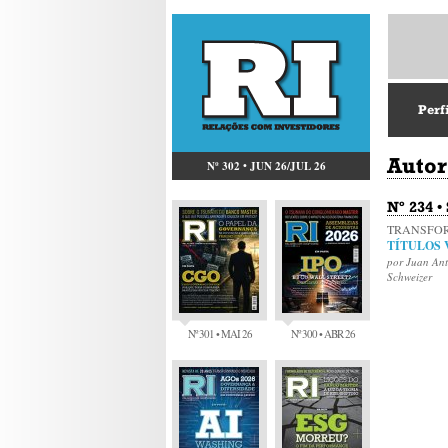
Perf
Autor
Nº 302 • JUN 26/JUL 26
Nº 234 •
TRANSFO
TÍTULOS
por Juan Ant
Schweizer
Nº 301 • MAI 26
Nº 300 • ABR 26