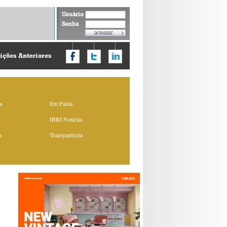
Usuário
Senha
ições Anteriores
a
Em Pauta
IBRI Notícias
a
Transparência