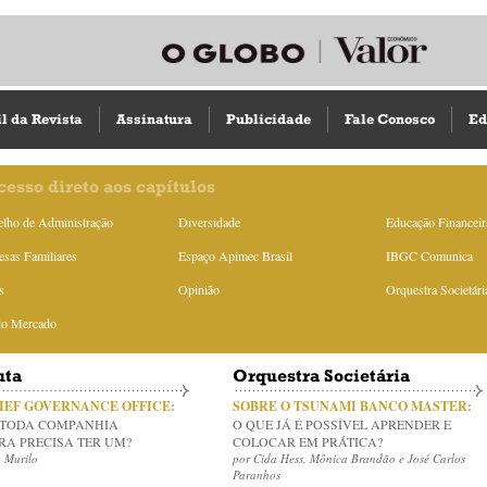
il da Revista
Assinatura
Publicidade
Fale Conosco
Ed
cesso direto aos capítulos
lho de Administração
Diversidade
Educação Financeir
sas Familiares
Espaço Apimec Brasil
IBGC Comunica
s
Opinião
Orquestra Societári
do Mercado
uta
Orquestra Societária
HIEF GOVERNANCE OFFICE:
SOBRE O TSUNAMI BANCO MASTER:
 TODA COMPANHIA
O QUE JÁ É POSSÍVEL APRENDER E
RA PRECISA TER UM?
COLOCAR EM PRÁTICA?
 Murilo
por Cida Hess, Mônica Brandão e José Carlos
Paranhos