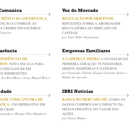
Comunica
Voz do Mercado
 CRÍTICO DA GOVERNANÇA
REGULAÇÃO POR OBJETIVOS:
ENÇÃO E COMBATE ÀS
REFLEXÕES SOBRE A ABORDAGEM
E CRIMES FINANCEIROS
REGULATÓRIA DO MERCADO DE
Gregório
CAPITAIS
por João Pedro Nascimento
arência
Empresas Familiares
FERÊNCIAS DE
A CADEIRA É MINHA!
A SUCESSÃO DA
DOS:
NOVA ESCALA PARA
PRIMEIRA GERAÇÃO: FUNDADORES,
MEDOS, BARREIRAS E GATILHOS
 O DISCLOSURE EM
por Fernanda Chilotti, Gaspar Carreira Júnior e
S EMERGENTES
Helder de Azevedo
 dos Reis Maia e Jorge Miguel Bravo
idade
IBRI Notícias
DADE COMO ÂNCORA DE
RAIO-X DO MERCADO MZ:
COMO OS
ANÇA:
UM IMPERATIVO EM
DADOS COMPROVAM O IMPACTO DA
METANARRATIVA NO VALOR DAS
E CRISE
AÇÕES
imarães e Renata Oliva Battiferro
por Cássio Rufino