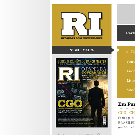
Perf
Nº 301 • MAI 26
A
Conse
Empre
Livro
Voz 
Em Pa
CGO - C
POR QUE
BRASILEI
por Marcelo