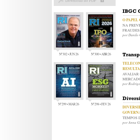
Download do PDF
IBGC 
O PAPEL
NA PREV
FRAUDES 
por Danilo 
Nº 302 • JUN 26
Nº 300 • ABR 26
Transp
TELECON
RESULTA
AVALIAR
MERCADO
por Rodrigo
Divers
Nº 299 • MAR 26
Nº 298 • FEV 26
DIVERSI
GOVERN
TEMPOS D
por Anna Gu