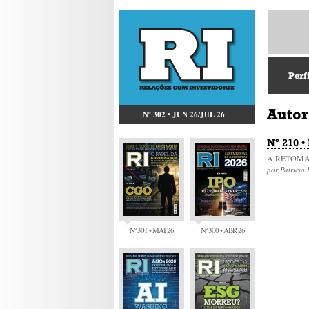
Perf
Autor
Nº 302 • JUN 26/JUL 26
Nº 210 •
A RETOM
por Patricio
Nº 301 • MAI 26
Nº 300 • ABR 26