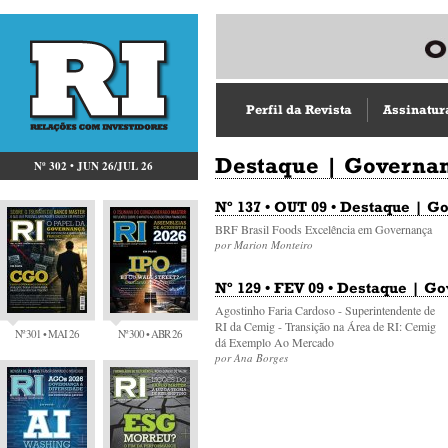
Perfil da Revista
Assinatur
Destaque | Governa
Nº 302 • JUN 26/JUL 26
Nº 137 • OUT 09 • Destaque | 
BRF Brasil Foods Excelência em Governança
por Marion Monteiro
Nº 129 • FEV 09 • Destaque | G
Agostinho Faria Cardoso - Superintendente de
RI da Cemig - Transição na Área de RI: Cemig
Nº 301 • MAI 26
Nº 300 • ABR 26
dá Exemplo Ao Mercado
por Ana Borges