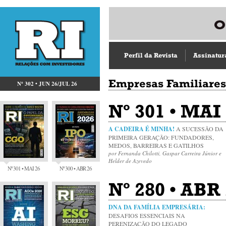
Perfil da Revista
Assinatur
Empresas Familiares
Nº 302 • JUN 26/JUL 26
Nº 301 • MAI
A CADEIRA É MINHA!
A SUCESSÃO DA
PRIMEIRA GERAÇÃO: FUNDADORES,
MEDOS, BARREIRAS E GATILHOS
por Fernanda Chilotti, Gaspar Carreira Júnior e
Helder de Azevedo
Nº 301 • MAI 26
Nº 300 • ABR 26
Nº 280 • ABR
DNA DA FAMÍLIA EMPRESÁRIA:
DESAFIOS ESSENCIAIS NA
PERENIZAÇÃO DO LEGADO