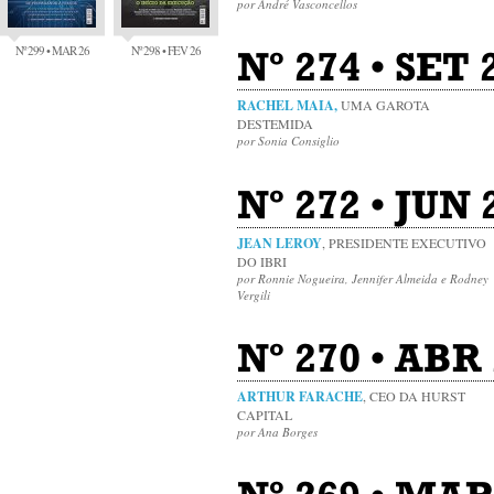
por André Vasconcellos
Nº 299 • MAR 26
Nº 298 • FEV 26
Nº 274 • SET 
RACHEL MAIA,
UMA GAROTA
DESTEMIDA
por Sonia Consiglio
Nº 272 • JUN 
JEAN LEROY
, PRESIDENTE EXECUTIVO
DO IBRI
por Ronnie Nogueira, Jennifer Almeida e Rodney
Vergili
Nº 270 • ABR 
ARTHUR FARACHE
, CEO DA HURST
CAPITAL
por Ana Borges