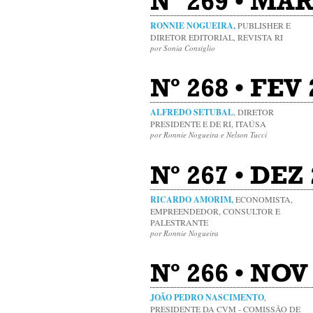
Nº 269 • MAR 
RONNIE NOGUEIRA,
PUBLISHER E
DIRETOR EDITORIAL, REVISTA RI
por Sonia Consiglio
Nº 268 • FEV 
ALFREDO SETUBAL
, DIRETOR
PRESIDENTE E DE RI, ITAÚSA
por Ronnie Nogueira e Nelson Tucci
Nº 267 • DEZ 
RICARDO AMORIM,
ECONOMISTA,
EMPREENDEDOR, CONSULTOR E
PALESTRANTE
por Ronnie Nogueira
Nº 266 • NOV 
JOÃO PEDRO NASCIMENTO
,
PRESIDENTE DA CVM - COMISSÃO DE