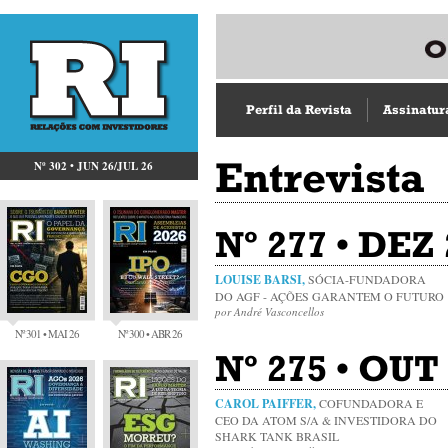
Perfil da Revista
Assinatur
Entrevista
Nº 302 • JUN 26/JUL 26
Nº 277 • DEZ 
LOUISE BARSI,
SÓCIA-FUNDADORA
DO AGF - AÇÕES GARANTEM O FUTURO
por André Vasconcellos
Nº 301 • MAI 26
Nº 300 • ABR 26
Nº 275 • OUT 
CAROL PAIFFER,
COFUNDADORA E
CEO DA ATOM S/A & INVESTIDORA DO
SHARK TANK BRASIL