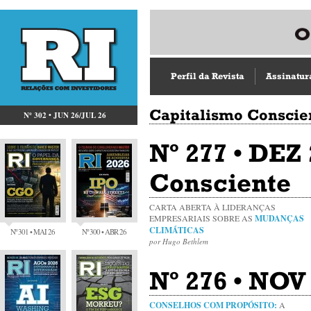
Perfil da Revista
Assinatur
Capitalismo Conscie
Nº 302 • JUN 26/JUL 26
Nº 277 • DEZ
Consciente
CARTA ABERTA À LIDERANÇAS
EMPRESARIAIS SOBRE AS
MUDANÇAS
CLIMÁTICAS
Nº 301 • MAI 26
Nº 300 • ABR 26
por Hugo Bethlem
Nº 276 • NOV
CONSELHOS COM PROPÓSITO:
A