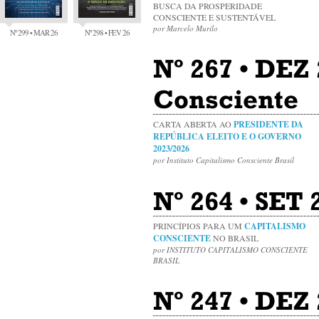
BUSCA DA PROSPERIDADE
CONSCIENTE E SUSTENTÁVEL
por Marcelo Murilo
Nº 299 • MAR 26
Nº 298 • FEV 26
Nº 267 • DEZ
Consciente
CARTA ABERTA AO
PRESIDENTE DA
REPÚBLICA ELEITO E O GOVERNO
2023/2026
por Instituto Capitalismo Consciente Brasil
Nº 264 • SET
PRINCÍPIOS PARA UM
CAPITALISMO
CONSCIENTE
NO BRASIL
por INSTITUTO CAPITALISMO CONSCIENTE
BRASIL
Nº 247 • DEZ