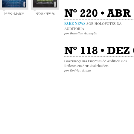
Nº 220 • ABR 
Nº 299 • MAR 26
Nº 298 • FEV 26
FAKE NEWS
SOB HOLOFOTES DA
AUDITORIA
por Braselino Assunção
Nº 118 • DEZ 
Governança nas Empresas de Auditoria e os
Reflexos em Seus Stakeholders
por Rodrigo Braga