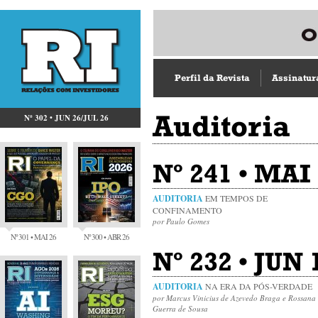
Perfil da Revista
Assinatur
Auditoria
Nº 302 • JUN 26/JUL 26
Nº 241 • MAI 
AUDITORIA
EM TEMPOS DE
CONFINAMENTO
por Paulo Gomes
Nº 301 • MAI 26
Nº 300 • ABR 26
Nº 232 • JUN 
AUDITORIA
NA ERA DA PÓS-VERDADE
por Marcus Vinicius de Azevedo Braga e Rossana
Guerra de Sousa