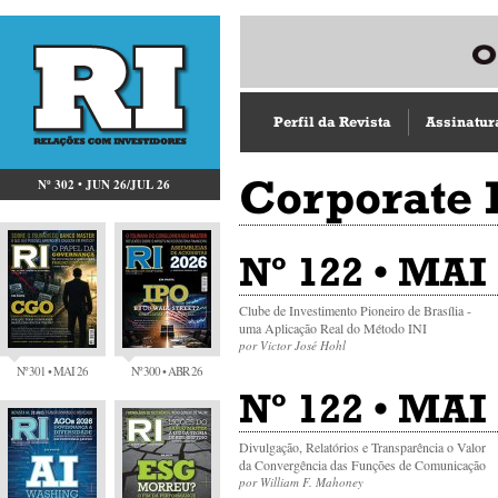
Perfil da Revista
Assinatur
Corporate 
Nº 302 • JUN 26/JUL 26
Nº 122 • MAI
Clube de Investimento Pioneiro de Brasília -
uma Aplicação Real do Método INI
por Victor José Hohl
Nº 301 • MAI 26
Nº 300 • ABR 26
Nº 122 • MAI
Divulgação, Relatórios e Transparência o Valor
da Convergência das Funções de Comunicação
por William F. Mahoney