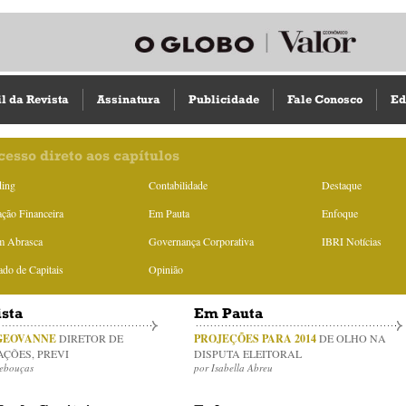
il da Revista
Assinatura
Publicidade
Fale Conosco
Ed
cesso direto aos capítulos
ding
Contabilidade
Destaque
ção Financeira
Em Pauta
Enfoque
m Abrasca
Governança Corporativa
IBRI Notícias
do de Capitais
Opinião
ista
Em Pauta
GEOVANNE
DIRETOR DE
PROJEÇÕES PARA 2014
DE OLHO NA
AÇÕES, PREVI
DISPUTA ELEITORAL
Rebouças
por Isabella Abreu