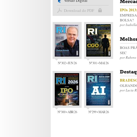
Versão Digital
Mercad
IPOs 2013
Download do PDF
EMPRESA
BOLSA?
por Isabell
Melhor
BOAS PR
SEC
por Rubens
Nº 302 • JUN 26
Nº 301 • MAI 26
Destaq
BRADES
OLHANDO
por Lucia 
Nº 300 • ABR 26
Nº 299 • MAR 26