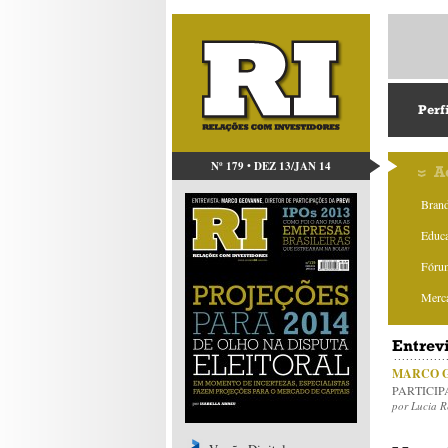
Perf
Nº 179 • DEZ 13/JAN 14
A
Bran
Educa
Fóru
Merca
Entrev
MARCO 
PARTICIP
por Lucia 