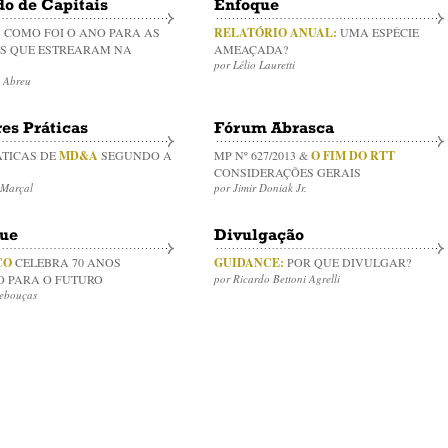
o de Capitais
Enfoque
:
COMO FOI O ANO PARA AS
RELATÓRIO ANUAL:
UMA ESPÉCIE
S QUE ESTREARAM NA
AMEAÇADA?
por Lélio Lauretti
a Abreu
es Práticas
Fórum Abrasca
ÁTICAS DE
MD&A
SEGUNDO A
MP Nº 627/2013 &
O FIM DO RTT
CONSIDERAÇÕES GERAIS
 Marçal
por Jimir Doniak Jr.
ue
Divulgação
CO
CELEBRA 70 ANOS
GUIDANCE:
POR QUE DIVULGAR?
 PARA O FUTURO
por Ricardo Bettoni Agrelli
Rebouças