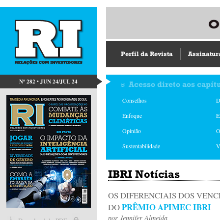
Perfil da Revista
Assinatur
Nº 282 • JUN 24/JUL 24
Acesso direto aos capít
Conselhos
D
Enfoque
E
Opinião
O
Sustentabilidade
V
IBRI Notícias
OS DIFERENCIAIS DOS VEN
PRÊMIO APIMEC IBRI
DO
por
Jennifer Almeida