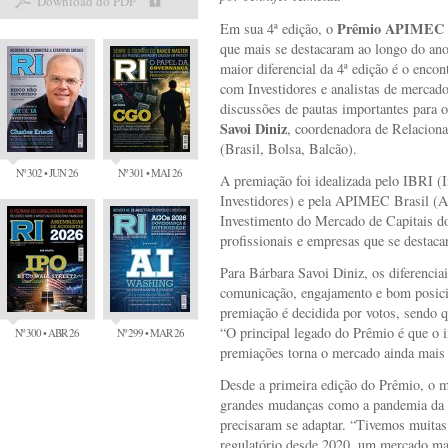
Download do PDF
Prêmio APIMEC
Em sua 4ª edição, o
que mais se destacaram ao longo do ano
maior diferencial da 4ª edição é o enco
com Investidores e analistas de mercad
discussões de pautas importantes para o
Savoi Diniz
, coordenadora de Relacio
(Brasil, Bolsa, Balcão).
Nº 302 • JUN 26
Nº 301 • MAI 26
A premiação foi idealizada pelo IBRI (I
Investidores) e pela APIMEC Brasil (As
Investimento do Mercado de Capitais d
profissionais e empresas que se destaca
Para Bárbara Savoi Diniz, os diferencia
comunicação, engajamento e bom posic
premiação é decidida por votos, sendo q
“O principal legado do Prêmio é que o 
Nº 300 • ABR 26
Nº 299 • MAR 26
premiações torna o mercado ainda mais 
Desde a primeira edição do Prêmio, o me
grandes mudanças como a pandemia da C
precisaram se adaptar. “Tivemos muitas
regulatório desde 2020, um mercado mai