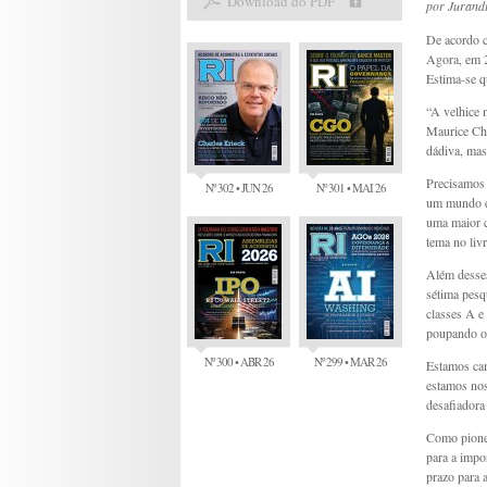
Download do PDF
por
Jurand
De acordo 
Agora, em 2
Estima-se qu
“A velhice n
Maurice Che
dádiva, mas 
Precisamos 
Nº 302 • JUN 26
Nº 301 • MAI 26
um mundo em
uma maior c
tema no liv
Além desses
sétima pesq
classes A e
poupando o 
Nº 300 • ABR 26
Nº 299 • MAR 26
Estamos ca
estamos nos
desafiadora
Como pionei
para a impo
prazo para 