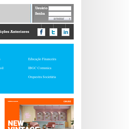
Usuário
Senha
ições Anteriores
s
Educação Financeira
sil
IBGC Comunica
Orquestra Societária