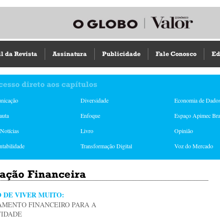
il da Revista
Assinatura
Publicidade
Fale Conosco
Ed
cesso direto aos capítulos
nicação
Diversidade
Economia de Dado
auta
Enfoque
Espaço Apimec Bra
Notícias
Livro
Opinião
ntabilidade
Transformação Digital
Voz do Mercado
ação Financeira
O DE VIVER MUITO:
AMENTO FINANCEIRO PARA A
IDADE