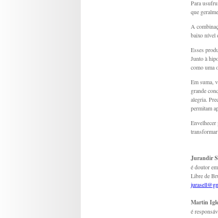
Para usufru
que geralme
A combinaçã
baixo nível
Esses produ
Junto à hi
como uma o
Em suma, v
grande conq
alegria. Pre
permitam ap
Envelhecer 
transformar
Jurandir S
é doutor em
Libre de Br
jurasell@g
Martin Igl
é responsáv