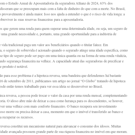
com o Estudo Anual de Aposentadoria da seguradora Allianz de 2024, 63% dos
disseram que se preocupam mais com a falta de dinheiro do que com a morte. No Brasil,
 provavelmente é ainda maior. Isso nos ajuda a entender o que é o risco de vida longa: a
obreviver às suas reservas financeiras para a aposentadoria.
os que gerem uma renda para quem superar uma determinada idade, ou seja, um seguro de
é uma grande necessidade e, portanto, uma grande oportunidade para a indústria de
 vida tradicional paga um valor aos beneficiários quando o titular falece. Em
da, o seguro de sobrevida é acionado quando o segurado atinge uma idade específica, como
se tipo de seguro pode ser pago em uma única quantia ou na forma de uma renda vitalícia,
ndo segurança financeira na velhice. A capacidade atual das seguradoras de precificar e
e produto é notável.
ão para esse problema é a hipoteca reversa, uma bandeira que defendemos há bastante
6 de setembro de 2011, publicamos um artigo no jornal “O Globo” tratando de hipoteca
desde então temos trabalhado para ver essa ideia se desenvolver no Brasil.
eca reversa, a pessoa pode trocar o valor da casa por uma renda mensal, complementando
oria. O idoso abre mão de deixar a casa como herança para os descendentes, se houver,
ver uma velhice com mais conforto financeiro. O banco recupera seu investimento
oso morre ou precisa deixar a casa, momento em que o imóvel é transferido ao banco e
a recuperar os recursos.
reversa constitui um mecanismo natural para alavancar o consumo dos idosos. Muitas
idade avançada possuem grande parte de sua riqueza financeira no imóvel em que moram.