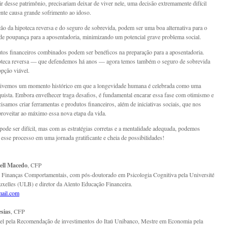
ir desse patrimônio, precisariam deixar de viver nele, uma decisão extremamente difícil
nte causa grande sofrimento ao idoso.
o da hipoteca reversa e do seguro de sobrevida, podem ser uma boa alternativa para o
 de poupança para a aposentadoria, minimizando um potencial grave problema social.
tos financeiros combinados podem ser benéficos na preparação para a aposentadoria.
poteca reversa — que defendemos há anos — agora temos também o seguro de sobrevida
pção viável.
ivemos um momento histórico em que a longevidade humana é celebrada como uma
uista. Embora envelhecer traga desafios, é fundamental encarar essa fase com otimismo e
cisamos criar ferramentas e produtos financeiros, além de iniciativas sociais, que nos
roveitar ao máximo essa nova etapa da vida.
pode ser difícil, mas com as estratégias corretas e a mentalidade adequada, podemos
 esse processo em uma jornada gratificante e cheia de possibilidades!
ell Macedo
, CFP
 Finanças Comportamentais, com pós-doutorado em Psicologia Cognitiva pela Université
uxelles (ULB) e diretor da Alento Educação Financeira.
mail.com
esias
, CFP
el pela Recomendação de investimentos do Itaú Unibanco, Mestre em Economia pela