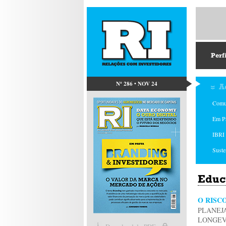
Perf
Nº 286 • NOV 24
A
Comu
Em P
IBRI 
Suste
Educ
O RISC
PLANEJ
LONGEV