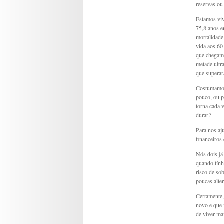
reservas ou
Estamos viv
75,8 anos e
mortalidade 
vida aos 60
que chegam 
metade ultr
que superar
Costumamos 
pouco, ou p
torna cada 
durar?
Para nos aj
financeiros
Nós dois já
quando tính
risco de so
poucas alter
Certamente,
novo e que 
de viver ma