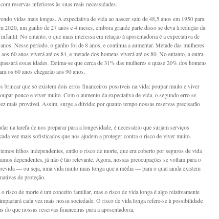
 com reservas inferiores às suas reais necessidades.
endo vidas mais longas. A expectativa de vida ao nascer saiu de 48,5 anos em 1950 para
m 2020, um ganho de 27 anos e 4 meses, embora grande parte disso se deva à redução da
infantil. No entanto, o que mais interessa em relação à aposentadoria é a expectativa de
 anos. Nesse período, o ganho foi de 8 anos, e continua a aumentar. Metade das mulheres
aos 60 anos viverá até os 84, e metade dos homens viverá até os 80. No entanto, a outra
apassará essas idades. Estima-se que cerca de 31% das mulheres e quase 20% dos homens
am os 60 anos chegarão aos 90 anos.
brincar que só existem dois erros financeiros possíveis na vida: poupar muito e viver
oupar pouco e viver muito. Com o aumento da expectativa de vida, o segundo erro se
vez mais provável. Assim, surge a dúvida: por quanto tempo nossas reservas precisarão
udar na tarefa de nos preparar para a longevidade, é necessário que surjam serviços
 cada vez mais sofisticados que nos ajudem a proteger contra o risco de viver muito.
 temos filhos independentes, então o risco de morte, que era coberto por seguros de vida
amos dependentes, já não é tão relevante. Agora, nossas preocupações se voltam para o
brevida — ou seja, uma vida muito mais longa que a média — para o qual ainda existem
nativas de proteção.
 o risco de morte é um conceito familiar, mas o risco de vida longa é algo relativamente
impactará cada vez mais nossa sociedade. O risco de vida longa refere-se à possibilidade
is do que nossas reservas financeiras para a aposentadoria.