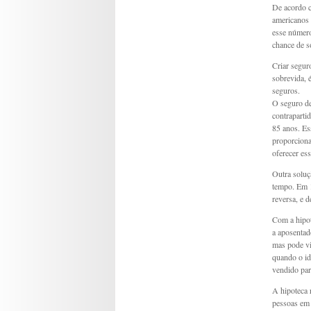
De acordo 
americanos 
esse número
chance de s
Criar segur
sobrevida, 
seguros.
O seguro de
contraparti
85 anos. Es
proporciona
oferecer ess
Outra soluç
tempo. Em 1
reversa, e 
Com a hipot
a aposentad
mas pode vi
quando o id
vendido par
A hipoteca 
pessoas em 