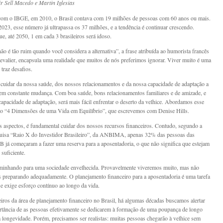
ir Sell Macedo
e
Martin Iglesias
com o IBGE, em 2010, o Brasil contava com 19 milhões de pessoas com 60 anos ou mais.
023, esse número já ultrapassa os 37 milhões, e a tendência é continuar crescendo.
e, até 2050, 1 em cada 3 brasileiros será idoso.
ão é tão ruim quando você considera a alternativa”, a frase atribuída ao humorista francês
valier, encapsula uma realidade que muitos de nós preferimos ignorar. Viver muito é uma
traz desafios.
cuidar da nossa saúde, dos nossos relacionamentos e da nossa capacidade de adaptação a
 constante mudança. Com boa saúde, bons relacionamentos familiares e de amizade, e
apacidade de adaptação, será mais fácil enfrentar o deserto da velhice. Abordamos esse
ro “4 Dimensões de uma Vida em Equilíbrio”, que escrevemos com Denise Hills.
 aspectos, é fundamental cuidar dos nossos recursos financeiros. Contudo, segundo a
uisa “Raio X do Investidor Brasileiro”, da ANBIMA, apenas 32% das pessoas das
 B já começaram a fazer uma reserva para a aposentadoria, o que não significa que estejam
suficiente.
minhando para uma sociedade envelhecida. Provavelmente viveremos muito, mas não
 preparando adequadamente. O planejamento financeiro para a aposentadoria é uma tarefa
 e exige esforço contínuo ao longo da vida.
ros da área de planejamento financeiro no Brasil, há algumas décadas buscamos alertar
rtância de as pessoas efetivamente se dedicarem à formação de uma poupança de longo
a longevidade. Porém, precisamos ser realistas: muitas pessoas chegarão à velhice sem