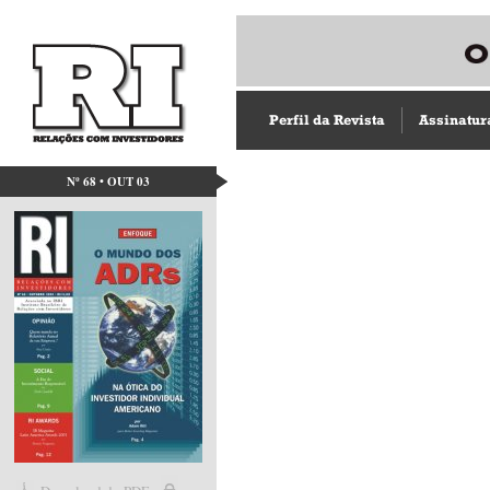
Perfil da Revista
Assinatur
Nº 68 • OUT 03
Acesso direto aos capít