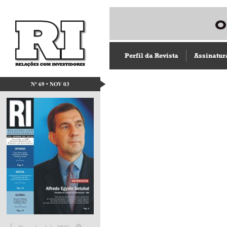
Perfil da Revista
Assinatur
Nº 69 • NOV 03
Acesso direto aos capít