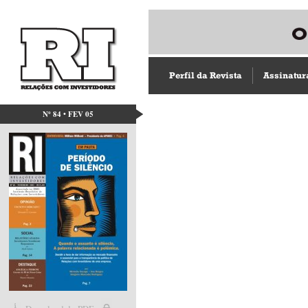
Perfil da Revista
Assinatur
Nº 84 • FEV 05
Acesso direto aos capít