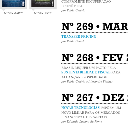
COMPROMETE RECUPERAÇÃO
ECONÔMICA
por Pablo Cesário
Nº 299 • MAR 26
Nº 298 • FEV 26
Nº 269 • MAR
TRANSFER PRICING
por Pablo Cesário
Nº 268 • FEV
BRASIL REQUER UM PACTO PELA
SUSTENTABILIDADE FISCAL
PARA
ALCANÇAR PROSPERIDADE
por Pablo Cesário e Alexandre Fischer
Nº 267 • DEZ
NOVAS TECNOLOGIAS
IMPÕEM UM
NOVO LIMIAR PARA OS MERCADOS
FINANCEIRO E DE CAPITAIS
por Eduardo Lucano da Ponte