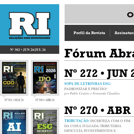
Perfil da Revista
Assinatur
Fórum Abr
Nº 302 • JUN 26/JUL 26
Nº 272 • JUN
SOPA DE LETRINHAS ESG:
PADRONIZAR É PRECISO!
por Pablo Cesário e Fernanda Claudino
Nº 301 • MAI 26
Nº 300 • ABR 26
Nº 270 • ABR
TRIBUTAÇÃO:
INCERTEZA COM O FIM
DA COISA JULGADA TRIBUTÁRIA
DIFICULTA INVESTIMENTOS E