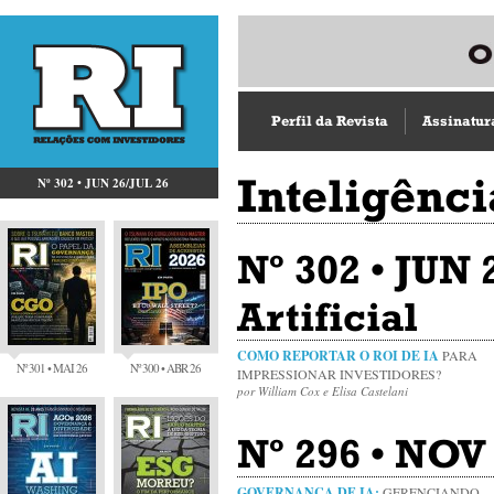
Perfil da Revista
Assinatur
Inteligênci
Nº 302 • JUN 26/JUL 26
Nº 302 • JUN 
Artificial
COMO REPORTAR O ROI DE IA
PARA
Nº 301 • MAI 26
Nº 300 • ABR 26
IMPRESSIONAR INVESTIDORES?
por William Cox e Elisa Castelani
Nº 296 • NOV 
GOVERNANÇA DE IA:
GERENCIANDO