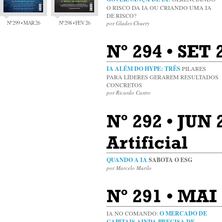
O RISCO DA IA OU CRIANDO UMA IA
DE RISCO?
Nº 299 • MAR 26
Nº 298 • FEV 26
por Glades Chuery
Nº 294 • SET 
IA ALÉM DO HYPE: TRÊS
PILARES
PARA LÍDERES GERAREM RESULTADOS
CONCRETOS
por Ricardo Castro
Nº 292 • JUN 
Artificial
QUANDO A IA
SABOTA O ESG
por Marcelo Murilo
Nº 291 • MAI 
IA NO COMANDO:
O MERCADO DE
CAPITAIS AINDA PRECISA DE