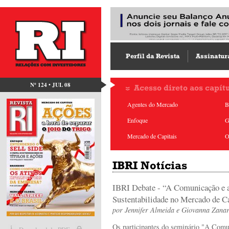
Perfil da Revista
Assinatur
Nº 124 • JUL 08
Acesso direto aos capít
Agentes do Mercado
B
Enfoque
G
Mercado de Capitais
O
IBRI Notícias
IBRI Debate - “A Comunicação e 
Sustentabilidade no Mercado de Ca
por
Jennifer Almeida
e
Giovanna Zanar
Os participantes do seminário "A Comu