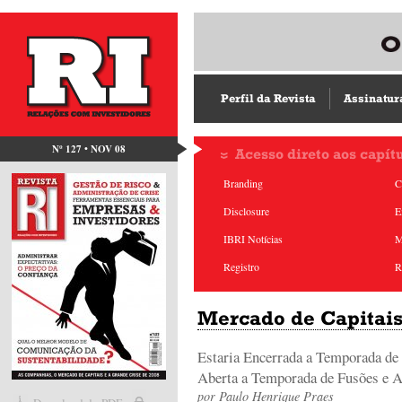
Perfil da Revista
Assinatur
Nº 127 • NOV 08
Acesso direto aos capít
Branding
C
Disclosure
E
IBRI Notícias
M
Registro
R
Mercado de Capitai
Estaria Encerrada a Temporada de
Aberta a Temporada de Fusões e A
por
Paulo Henrique Praes