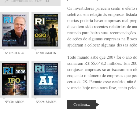
Download do PDF
Os investidores parecem sentir o efeito
seletivos em relação às empresas listad
ofertas poderia haver empresas mal pre
disso tem sido recentes relatórios de ana
revendo para baixo suas recomendações
de ações de algumas empresas na Bovesp
ajudaram a colocar algumas dessas açõ
Nº 302 • JUN 26
Nº 301 • MAI 26
Todo mundo sabe que 2007 foi o ano dos
somaram R$ 55.648,2 milhões. Em 200
corajosas empresas se arriscaram em of
enquanto o número de empresas que pe
cerca de 28. Perante esse cenário, não é
vivencia hoje uma nova fase, tanto pelo
Nº 300 • ABR 26
Nº 299 • MAR 26
Continua...