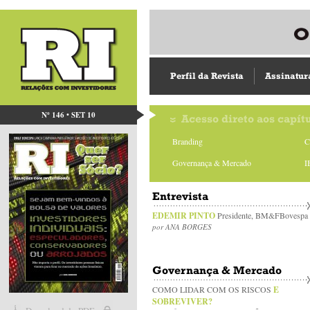
Perfil da Revista
Assinatur
Nº 146 • SET 10
Acesso direto aos capít
Branding
C
Governança & Mercado
I
Entrevista
EDEMIR PINTO
Presidente, BM&FBovespa
por ANA BORGES
Governança & Mercado
COMO LIDAR COM OS RISCOS
E
SOBREVIVER?