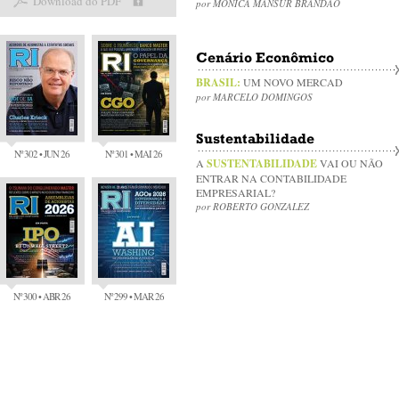
Download do PDF
por MÔNICA MANSUR BRANDÃO
Cenário Econômico
BRASIL:
UM NOVO MERCAD
por MARCELO DOMINGOS
Sustentabilidade
Nº 302 • JUN 26
Nº 301 • MAI 26
A
SUSTENTABILIDADE
VAI OU NÃO
ENTRAR NA CONTABILIDADE
EMPRESARIAL?
por ROBERTO GONZALEZ
Nº 300 • ABR 26
Nº 299 • MAR 26