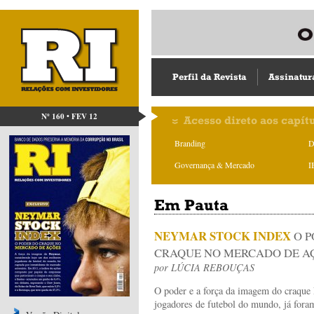
Perfil da Revista
Assinatur
Nº 160 • FEV 12
Acesso direto aos capít
Branding
D
Governança & Mercado
I
Em Pauta
NEYMAR STOCK INDEX
O 
CRAQUE NO MERCADO DE A
por
LÚCIA REBOUÇAS
O poder e a força da imagem do craque
jogadores de futebol do mundo, já fora