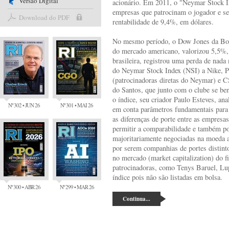
Versão Digital
acionário. Em 2011, o "Neymar Stock I
empresas que patrocinam o jogador e s
Download do PDF
rentabilidade de 9,4%, em dólares.
No mesmo período, o Dow Jones da Bols
do mercado americano, valorizou 5,5%,
brasileira, registrou uma perda de nad
do Neymar Stock Index (NSI) a Nike, P
(patrocinadoras diretas do Neymar) e 
do Santos, que junto com o clube se b
o índice, seu criador Paulo Esteves, ana
Nº 302 • JUN 26
Nº 301 • MAI 26
em conta parâmetros fundamentais para 
as diferenças de porte entre as empresas
permitir a comparabilidade e também p
majoritariamente negociadas na moeda 
por serem companhias de portes distinto
no mercado (market capitalization) do f
patrocinadoras, como Tenys Baruel, L
índice pois não são listadas em bolsa.
Nº 300 • ABR 26
Nº 299 • MAR 26
Continua...