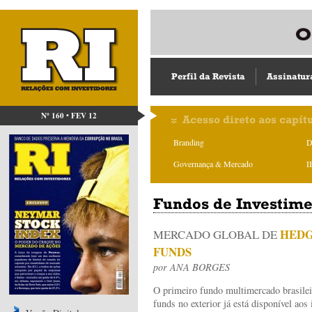
Perfil da Revista
Assinatur
Nº 160 • FEV 12
Acesso direto aos capít
Branding
D
Governança & Mercado
I
Fundos de Investime
HED
MERCADO GLOBAL DE
FUNDS
por
ANA BORGES
O primeiro fundo multimercado brasilei
funds no exterior já está disponível ao