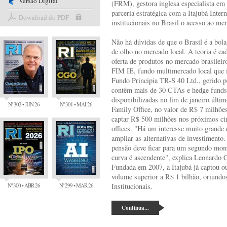
Versão Digital
(FRM), gestora inglesa especialista em
parceria estratégica com a Itajubá Inter
Download do PDF
institucionais no Brasil o acesso ao me
Não há dúvidas de que o Brasil é a bola 
de olho no mercado local. A teoria é c
oferta de produtos no mercado brasilei
FIM IE, fundo multimercado local que ir
Fundo Principia TR-S 40 Ltd., gerido p
contêm mais de 30 CTAs e hedge funds 
disponibilizadas no fim de janeiro últim
Nº 302 • JUN 26
Nº 301 • MAI 26
Family Office, no valor de R$ 7 milhõe
captar R$ 500 milhões nos próximos cin
offices. "Há um interesse muito grande 
ampliar as alternativas de investimento
pensão deve ficar para um segundo mom
curva é ascendente", explica Leonardo 
Fundada em 2007, a Itajubá já captou 
volume superior a R$ 1 bilhão, oriundos
Nº 300 • ABR 26
Nº 299 • MAR 26
Institucionais.
Continua...