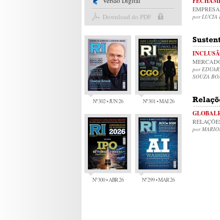
Versão Digital
FECHAME
EMPRESA
Download do PDF
por LUCIA
Susten
INCLUSÃ
MERCADO
por EDUA
SOUZA BO
Relaçõ
Nº 302 • JUN 26
Nº 301 • MAI 26
GLOBALR
RELAÇÕE
por MARI
Nº 300 • ABR 26
Nº 299 • MAR 26