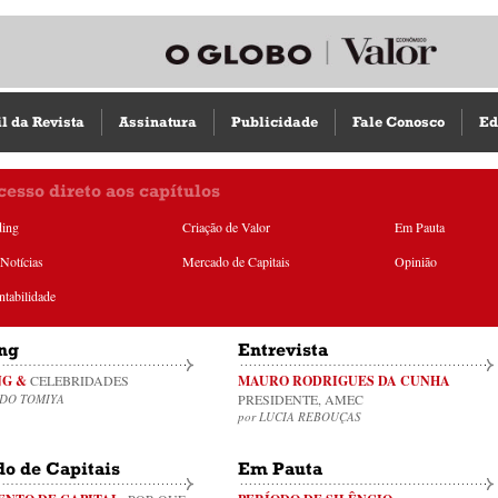
il da Revista
Assinatura
Publicidade
Fale Conosco
Ed
cesso direto aos capítulos
ding
Criação de Valor
Em Pauta
Notícias
Mercado de Capitais
Opinião
ntabilidade
ng
Entrevista
G &
CELEBRIDADES
MAURO RODRIGUES DA CUNHA
RDO TOMIYA
PRESIDENTE, AMEC
por LUCIA REBOUÇAS
o de Capitais
Em Pauta