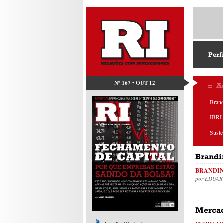
Perf
Nº 167 • OUT 12
A
Bran
IBRI 
Suste
Brandi
BRANDIN
por EDUA
Mercad