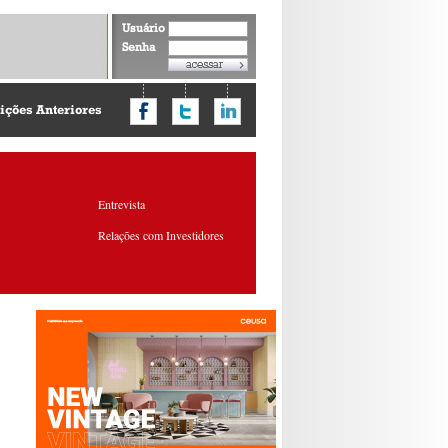
Usuário
Senha
ições Anteriores
Entrevista
Relações com Investidores