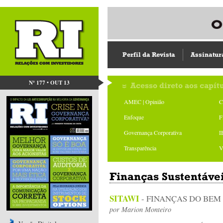
Perfil da Revista
Assinatur
Nº 177 • OUT 13
Acesso direto aos capít
AMEC | Opinião
C
Enfoque
F
Governança Corporativa
I
Transparência
V
Finanças Sustentáve
SITAWI
- FINANÇAS DO BEM
por
Marion Monteiro