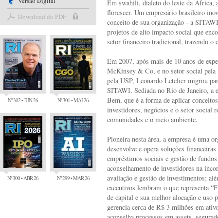
Versão Digital
Em swahili, dialeto do leste da África, 
florescer. Um empresário brasileiro inov
Download do PDF
conceito de sua organização - a SITAWI
projetos de alto impacto social que enc
setor financeiro tradicional, trazendo o
Em 2007, após mais de 10 anos de exper
McKinsey & Co, e no setor social pela
pela USP, Leonardo Letelier migrou par
SITAWI. Sediada no Rio de Janeiro, a 
Bem, que é a forma de aplicar conceito
Nº 302 • JUN 26
Nº 301 • MAI 26
investidores, negócios e o setor social
comunidades e o meio ambiente.
Pioneira nesta área, a empresa é uma or
desenvolve e opera soluções financeiras
empréstimos sociais e gestão de fundos
aconselhamento de investidores na inco
avaliação e gestão de investimentos; al
Nº 300 • ABR 26
Nº 299 • MAR 26
executivos lembram o que representa “F
de capital e sua melhor alocação e uso 
gerencia cerca de R$ 3 milhões em ativ
aconselha processos em assets, segurad