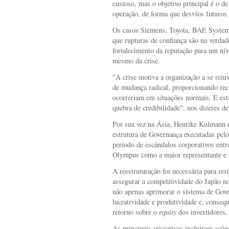
custoso, mas o objetivo principal é o de 
operação, de forma que desvios futuros 
Os casos Siemens, Toyota, BAE System
que rupturas de confiança são na verdad
fortalecimento da reputação para um nív
mesmo da crise.
"A crise motiva a organização a se rein
de mudança radical, proporcionando rec
ocorreriam em situações normais. E esta
quebra de credibilidade", nos dizeres de
Por sua vez na Ásia, Henrike Kulmann 
estrutura de Governança executadas pel
período de escândalos corporativos entr
Olympus como a maior representante e q
A reestruturação foi necessária para res
assegurar a competitividade do Japão no
não apenas aprimorar o sistema de Go
lucratividade e produtividade e, conseq
retorno sobre o
equity
dos investidores.
As principais iniciativas incluíram açõ