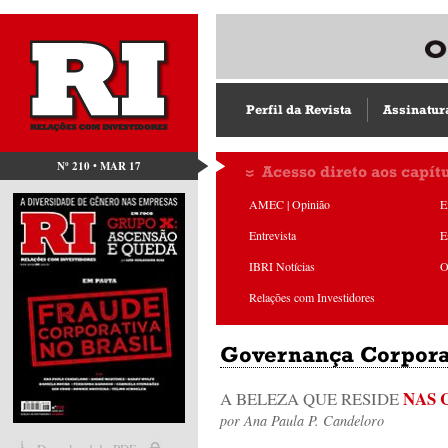
Perfil da Revista
Assinatur
Nº 210 • MAR 17
Acesso direto aos capít
AMEC | Opinião
E
Entrevista
E
IBRI Notícias
O
Relações com Investidores
Governança Corpora
NAS 
A BELEZA QUE RESIDE
por
Ana Paula P. Candeloro