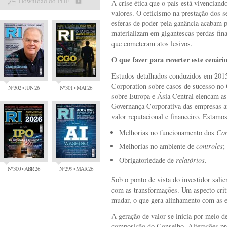
Download do PDF
A crise ética que o país está vivencia
valores. O ceticismo na prestação dos s
esferas de poder pela ganância acabam p
materializam em gigantescas perdas fina
que cometeram atos lesivos.
O que fazer para reverter este cenári
Estudos detalhados conduzidos em 2015 
Corporation sobre casos de sucesso no 
Nº 302 • JUN 26
Nº 301 • MAI 26
sobre Europa e Ásia Central elencam a
Governança Corporativa das empresas an
valor reputacional e financeiro. Estamo
Melhorias no funcionamento dos
Con
Melhorias no ambiente de
controles
;
Obrigatoriedade de
relatórios
.
Nº 300 • ABR 26
Nº 299 • MAR 26
Sob o ponto de vista do investidor sal
com as transformações. Um aspecto crít
mudar, o que gera alinhamento com as e
A geração de valor se inicia por meio d
composição do Conselho. Alterações pro