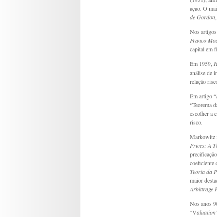
ação. O mai
de Gordon
Nos artigo
Franco Mod
capital em f
Em 1959,
H
análise de 
relação risc
Em artigo “
“Teorema da
escolher a e
risco.
Markowitz 
Prices: A T
precificação
coeficiente 
Teoria da P
maior desta
Arbittrage 
Nos anos 90
“V
aluation