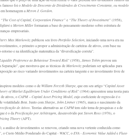
s famoso foi o
Modelo de Desconto de Dividendos de Crescimento Constante, ou modelo
, em homenagem a
Myron J. Gordon
.
s
“The Cost of Capital, Corporation Finance”
e
“The Theory of Investiment”
(1958),
igliani
e
Merton Miller
formaram a base do pensamento moderno sobre estrutura de
inanças empresariais.
arry Max Markowitz
publicou seu livro
Portfolio Selection
, iniciando uma nova era na
investimentos, o primeiro a propor a administração de carteiras de ativos, com base na
o-retorno e na identificação matemática da “diversificação correta”.
Liquidity Preference as Behaviour Toward Risk
” (1958),
James Tobin
provou um
 Separação”, que mostrava que as técnicas de
Markowitz
poderiam ser aplicadas para
xposição ao risco variando investimentos na carteira tangente e no investimento livre de
inspirou modelos como o de
William Forsyth Sharpe
, que em seu artigo “
Capital Asset
heory of Market Equlibrium Under Conditions of Risk
” (1964) apresentou uma teoria para
 de ativos, o
CAPM –
Capital Asset Pricing Model
, cujo coeficiente de regressão é o
de volatilidade
Beta
. Junto com
Sharpe
,
John Lintner
(1965), marca o nascimento da
recificação de Ativos
. Teorias alternativas ao
CAPM
tem sido tema de pesquisas e a de
que é o da
Precificação por Arbitragem
, desenvolvido por
Steven Ross
(1976), o
Pricing Theory
(APT).
, a análise de investimentos se renovou, criando uma nova vertente conhecida como
”
, o Custo Médio Ponderado do Capital -
WACC
, o
EVA
-
Economic Value Added
e
Fluxo