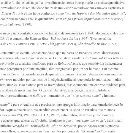
A análise fundamentalista ganha nova dimensão com a incorporação da análise quantitativa,
 previsibilidade da rentabilidade futura de um valor baseando-se em variáveis explicativas
.
Eugene Francis Fama
ficou conhecido como
“pai da Hipótese dos Mercados Eficiente”
,
contribuição para a análise quantitativa, com artigo
Efficient capital markets: a review of
empirical work
(1970).
o risco ganha contribuições com o trabalho de
Sortino
e
Lee
(1994), do conceito de risco
isk
. Já o conceito do
Value at Risk - VaR
coube a
Jorion
(1997). Tivemos ainda
es de
Ou & Penman
(1989),
Lev e Thiagajaran
(1993),
Abarbanell e Bushee
(1997).
 que muito se evoluiu, considerando-se que milhares de trabalhos, teses, dissertações
o apresentadas ao longo das décadas. O que talvez a matéria do
Financial Times
reflita é
a evolução de analistas medíocres para os
Robos Advisors
, que sem dúvida irá acontecer
 que é perceptível por uma máquina, mas programada por um ser humano. Em mesmo
nancial Times
há considerações de que vários bancos já estão trabalhando com analistas
softwares
movidos por técnicas de inteligência artificial, que poderão automatizar muitas
 mais simples. Isso é ótimo para os investidores, mas é também uma enorme mudança para
 análises de investimentos. O capital intangível, a percepção, a sensibilidade, o
to, o pressentimento, o
feeling
, o momento de que
“algo está estranho”
é humano.
ecado”
é para o Analista que precisa sempre agregar informação para tomada de decisão
idor. Aquela que ele se sinta atendido em entender. A sopa de letrinhas que estamos
 tais como P/B, P/E, EV/EBITDA, ROIC, entre outras, devem se juntar a outras,
e aquelas que, apesar de
Up Sides
fabulosos e que o
“mercado não paga”
, transmitam
gnificam
Geração ou Destruição de Valor ao Acionista
, preocupações com o que está
ssos olhos, quase sempre não transparentes por conta da
“Perpetuidade”
ou seria