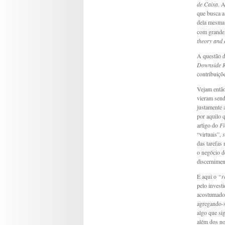
de Caixa
. 
que busca a
dela mesma
com grande 
theory and 
A questão d
Downside R
contribuiçõ
Vejam então
vieram send
justamente 
por aquilo
artigo do
Fi
“virtuais”,
das tarefas
o negócio de
discernimen
E aqui o
“r
pelo invest
acostumados
agregando-s
algo que si
além dos no