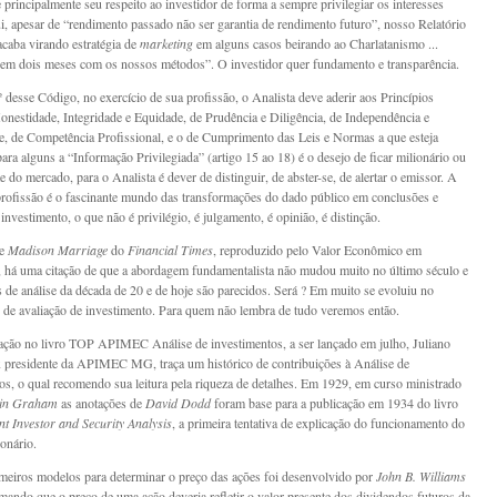
e principalmente seu respeito ao investidor de forma a sempre privilegiar os interesses
ui, apesar de “rendimento passado não ser garantia de rendimento futuro”, nosso Relatório
acaba virando estratégia de
marketing
em alguns casos beirando ao Charlatanismo ...
 em dois meses com os nossos métodos”. O investidor quer fundamento e transparência.
º desse Código, no exercício de sua profissão, o Analista deve aderir aos Princípios
onestidade, Integridade e Equidade, de Prudência e Diligência, de Independência e
e, de Competência Profissional, e o de Cumprimento das Leis e Normas a que esteja
para alguns a “Informação Privilegiada” (artigo 15 ao 18) é o desejo de ficar milionário ou
te do mercado, para o Analista é dever de distinguir, de abster-se, de alertar o emissor. A
profissão é o fascinante mundo das transformações do dado público em conclusões e
investimento, o que não é privilégio, é julgamento, é opinião, é distinção.
de
Madison Marriage
do
Financial Times
, reproduzido pelo Valor Econômico em
 há uma citação de que a abordagem fundamentalista não mudou muito no último século e
os de análise da década de 20 e de hoje são parecidos. Será ? Em muito se evoluiu no
de avaliação de investimento. Para quem não lembra de tudo veremos então.
ação no livro TOP APIMEC Análise de investimentos, a ser lançado em julho, Juliano
x presidente da APIMEC MG, traça um histórico de contribuições à Análise de
os, o qual recomendo sua leitura pela riqueza de detalhes. Em 1929, em curso ministrado
in Graham
as anotações de
David Dodd
foram base para a publicação em 1934 do livro
ent Investor and Security Analysis
, a primeira tentativa de explicação do funcionamento do
onário.
eiros modelos para determinar o preço das ações foi desenvolvido por
John B. Williams
rmando que o preço de uma ação deveria refletir o valor presente dos dividendos futuros da