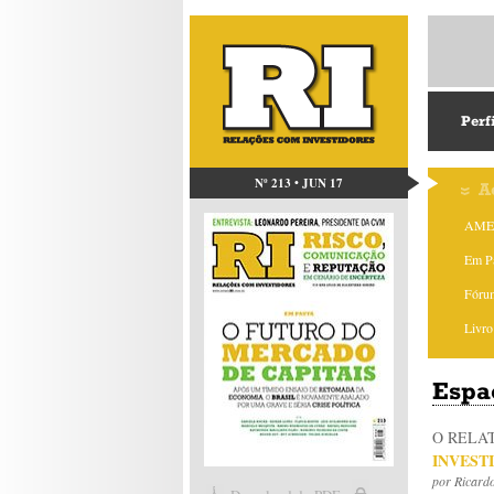
Perf
Nº 213 • JUN 17
A
AMEC
Em P
Fóru
Livro
Espa
O RELA
INVEST
por
Ricard