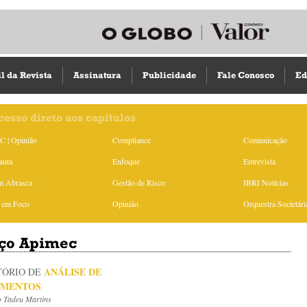
il da Revista
Assinatura
Publicidade
Fale Conosco
Ed
cesso direto aos capítulos
 | Opinião
Compliance
Comunicação
auta
Enfoque
Entrevista
m Abrasca
Gestão de Risco
IBRI Notícias
 em Foco
Opinião
Orquestra Societári
ço Apimec
ANÁLISE DE
TÓRIO DE
IMENTOS
o Tadeu Martins