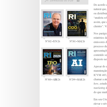
Download do PDF
De acordo c
natural que,
ou distribui
“analista
sel
assim, que 
clientes”. V
Nos parágraf
relatórios 
Nº 302 • JUN 26
Nº 301 • MAI 26
emissores d
processo de
apresentaçõ
conteúdo sej
disposto ne
Apesar do a
manutenção 
ICVM 483, 
chamar a at
Nº 300 • ABR 26
Nº 299 • MAR 26
how
, estud
marketing
d
do que muit
Em seu Códi
elevar o ní