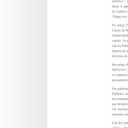
análises”
, 
deste. E aq
de Análise 
“Fique rico
No artigo 2
Gerais de H
Objetividad
sujeito. Se 
sair na fren
riqueza da 
decisões de 
Em artigo 
08/02/2017,
os relatóri
pensamento 
Em particip
Pinheiro, e
Investiment
por
Benjam
The Intelig
mercado aci
Um dos prim
(1931), afi