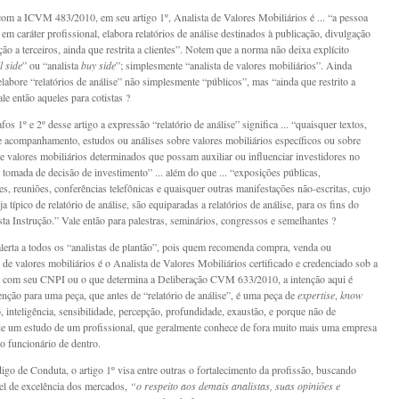
om a ICVM 483/2010, em seu artigo 1º, Analista de Valores Mobiliários é ... “a pessoa
 em caráter profissional, elabora relatórios de análise destinados à publicação, divulgação
ção a terceiros, ainda que restrita a clientes”. Notem que a norma não deixa explícito
l side
” ou “analista
buy side
”; simplesmente “analista de valores mobiliários”. Ainda
elabore “relatórios de análise” não simplesmente “públicos”, mas “ainda que restrito a
ale então aqueles para cotistas ?
os 1º e 2º desse artigo a expressão “relatório de análise” significa ... “quaisquer textos,
de acompanhamento, estudos ou análises sobre valores mobiliários específicos ou sobre
e valores mobiliários determinados que possam auxiliar ou influenciar investidores no
 tomada de decisão de investimento” ... além do que ... “exposições públicas,
es, reuniões, conferências telefônicas e quaisquer outras manifestações não-escritas, cujo
a típico de relatório de análise, são equiparadas a relatórios de análise, para os fins do
sta Instrução.” Vale então para palestras, seminários, congressos e semelhantes ?
lerta a todos os “analistas de plantão”, pois quem recomenda compra, venda ou
de valores mobiliários é o Analista de Valores Mobiliários certificado e credenciado sob a
com seu CNPI ou o que determina a Deliberação CVM 633/2010, a intenção aqui é
enção para uma peça, que antes de “relatório de análise”, é uma peça de
expertise
,
know
o, inteligência, sensibilidade, percepção, profundidade, exaustão, e porque não de
e um estudo de um profissional, que geralmente conhece de fora muito mais uma empresa
o funcionário de dentro.
go de Conduta, o artigo 1º visa entre outras o fortalecimento da profissão, buscando
vel de excelência dos mercados,
“o respeito aos demais analistas, suas opiniões e