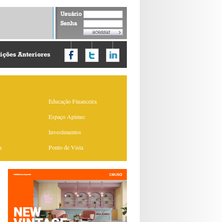
Usuário
Senha
ições Anteriores
Educação Financeira
Espaço Apimec
Investimentos
a
Ponto de Vista