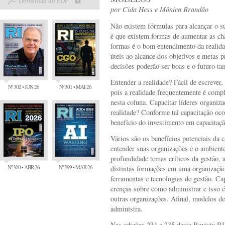
Download do PDF
por
Cida Hess
e
Mônica Brandão
Não existem fórmulas para alcançar o s
é que existem formas de aumentar as ch
formas é o bom entendimento da realid
úteis ao alcance dos objetivos e metas 
decisões poderão ser boas e o futuro t
Entender a realidade? Fácil de escrever
Nº 302 • JUN 26
Nº 301 • MAI 26
pois a realidade frequentemente é comp
nesta coluna. Capacitar líderes organiz
realidade? Conforme tal capacitação oco
benefício do investimento em capacitaçã
Vários são os benefícios potenciais da c
entender suas organizações e o ambiente
profundidade temas críticos da gestão, 
Nº 300 • ABR 26
Nº 299 • MAR 26
distintas formações em uma organizaç
ferramentas e tecnologias de gestão. Ca
crenças sobre como administrar e isso é
outras organizações. Afinal, modelos d
administra.
Nas edições 234 e 235 desta Revista R