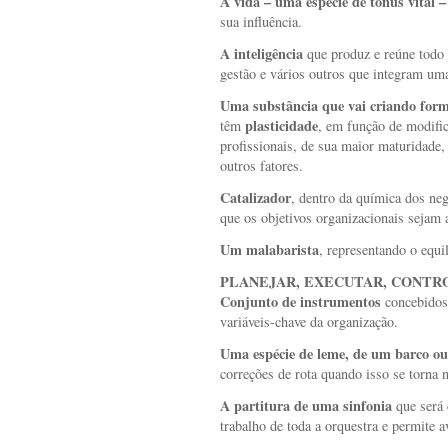
A vida – uma espécie de tônus vital –
sua influência.
A inteligência
que produz e reúne todo
gestão e vários outros que integram um
Uma substância que vai criando for
plasticidade
têm
, em função de modifi
profissionais, de sua maior maturidade,
outros fatores.
Catalizador
, dentro da química dos neg
que os objetivos organizacionais sejam 
Um malabarista
, representando o equil
PLANEJAR, EXECUTAR, CONTRO
Conjunto de instrumentos
concebidos
variáveis-chave da organização.
Uma espécie de leme, de um barco ou
correções de rota quando isso se torna n
A partitura de uma sinfonia
que será
trabalho de toda a orquestra e permite a