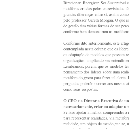
D
E
S
irecionar,
nergizar,
er Sustentável 
metáforas criadas pelos entrevistados t
grandes diferenças entre si, assim como
pelo professor Gareth Morgan. O que is
de gestão têm várias formas de ser per
conforme bem demonstram as metáforas 
Conforme dito anteriormente, este artig
contemplada nesta coluna: que os líder
ou adaptação de modelos que possam rep
organizações, ampliando seu entendiment
Lembramos, porém, que os modelos têm
pensamento dos líderes sobre uma realid
gesso
metáfora do
para fazer tal alerta.
perguntas poderão ocorrer aos nossos at
como suas respostas:
O CEO e a Diretoria Executiva de um
necessariamente, criar ou adaptar u
Se isso ajudar a melhor compreender a 
para representar realidades, via metáfo
realidade, um objeto de estudo
per se
, 