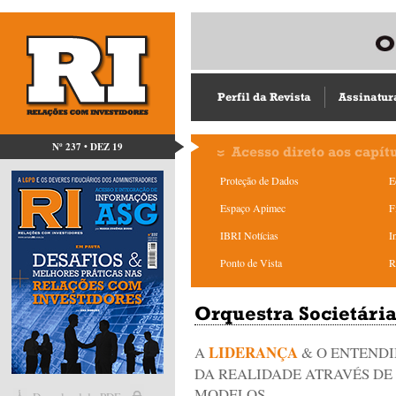
Perfil da Revista
Assinatur
Nº 237 • DEZ 19
Acesso direto aos capít
Proteção de Dados
E
Espaço Apimec
F
IBRI Notícias
I
Ponto de Vista
R
Orquestra Societári
LIDERANÇA
A
& O ENTEND
DA REALIDADE ATRAVÉS DE
MODELOS