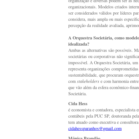
organização e diversas podem ser as nec
organizacionais. Modelos criados inter
ser considerados válidos por líderes pa
considera, mais ampla ou mais específi
percepção da realidade avaliada, aprimo
A Orquestra Societária, como modelo
idealizada?
Ambas as alternativas são possíveis. M
societárias ou corporativas não signific
impossível. A Orquestra Societária, um
representa organizações comprometidas 
sustentabilidade, que procuram orquest
com
stakeholders
e com harmonia entre 
que vão além da esfera econômico-financ
Societária.
Cida Hess
é economista e contadora, especialista e
contábeis pela PUC SP, doutoranda pel
tem atuado como executiva e consultora
cidahessparanhos@gmail.com
Mônica Brandão