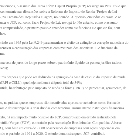
m tempos, o assunto dos Juros sobre Capital Próprio (JCP) ressurge no País. Foi o que
ecentemente nas discussões sobre a Reforma do Imposto de Renda (Projeto de Lei
, na Câmara dos Deputados e, agora, no Senado. A questão, em todos os casos, é se
ter o JCP, ou, como faz o Projeto de Lei, revogá-lo. No entanto, como o assunto
lta complexidade, o primeiro passo é entender como ele funciona e o que ele faz, sem
nhos.
riado em 1995 pela Lei 9.249 para amenizar o efeito da extinção da correção monetária do
ncentivar a capitalização das empresas com recursos dos acionistas. Ele funciona da
rma:
uma taxa de juros de longo prazo sobre o patrimônio líquido da pessoa jurídica (ativos
ivos);
 uma despesa que pode ser deduzida na apuração da base de cálculo do imposto de renda
(IRPJ e CSLL), que hoje incidem à alíquota total de 34%;
rtida, há tributação pelo imposto de renda na fonte (IRRF) no percentual, geralmente, de
ica, na prática, que as empresas são incentivadas a procurar acionistas como forma de
sos e desencorajadas a criar dívidas com terceiros, normalmente instituições financeiras.
xto, há um impacto muito positivo do JCP, comprovado em estudo realizado pela
túlio Vargas (FGV), contratado pela Associação Brasileira das Companhias Abertas
 com base em cerca de 7.000 observações de empresas com ações negociadas em
indo o período de 1991 a 2020. O estudo demonstra que o JCP contribuiu