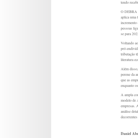
tendo receb
O DEBRA es
aplica uma 
incremento 
pessoas liga
se para 202
Voltando ao
pró-endivid
tributação 
literatura e
Além disso,
perene da a
que as empr
enquanto os
A ampla co
modelo de A
empresas. 
análise det
decorrentes
Daniel Ab