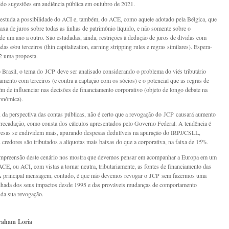
ido sugestões em audiência pública em outubro de 2021.
tuda a possibilidade do ACI e, também, do ACE, como aquele adotado pela Bélgica, que
taxa de juros sobre todas as linhas de patrimônio líquido, e não somente sobre o
de um ano a outro. São estudadas, ainda, restrições à dedução de juros de dívidas com
das e/ou terceiros (thin capitalization, earning stripping rules e regras similares). Espera-
2 uma proposta.
 Brasil, o tema do JCP deve ser analisado considerando o problema do viés tributário
amento com terceiros (e contra a captação com os sócios) e o potencial que as regras de
têm de influenciar nas decisões de financiamento corporativo (objeto de longo debate na
conômica).
 da perspectiva das contas públicas, não é certo que a revogação do JCP causará aumento
rrecadação, como consta dos cálculos apresentados pelo Governo Federal. A tendência é
esas se endividem mais, apurando despesas dedutíveis na apuração do IRPJ/CSLL,
 credores são tributados a alíquotas mais baixas do que a corporativa, na faixa de 15%.
mpreensão deste cenário nos mostra que devemos pensar em acompanhar a Europa em um
CE, ou ACI, com vistas a tornar neutra, tributariamente, as fontes de financiamento das
A principal mensagem, contudo, é que não devemos revogar o JCP sem fazermos uma
alhada dos seus impactos desde 1995 e das prováveis mudanças de comportamento
 da sua revogação.
raham Loria