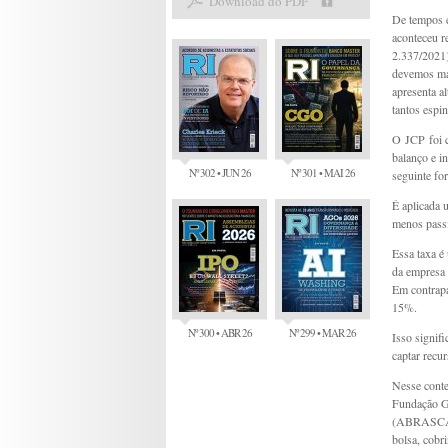
Download do PDF
De tempos e
aconteceu r
2.337/2021)
devemos man
apresenta a
tantos espi
O JCP foi c
balanço e i
Nº 302 • JUN 26
Nº 301 • MAI 26
seguinte fo
É aplicada 
menos pass
Essa taxa é
da empresa 
Em contrapa
15%.
Nº 300 • ABR 26
Nº 299 • MAR 26
Isso signif
captar recur
Nesse conte
Fundação Ge
(ABRASCA),
bolsa, cobr