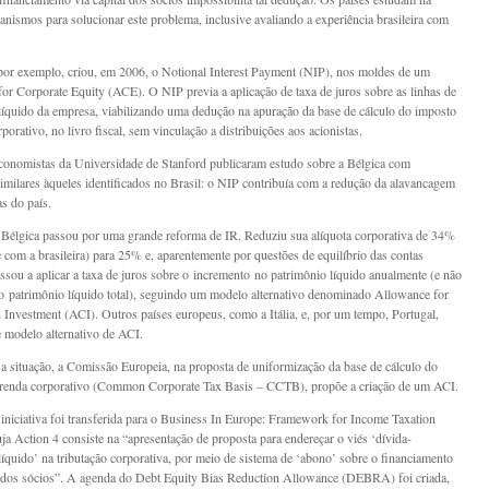
nismos para solucionar este problema, inclusive avaliando a experiência brasileira com
por exemplo, criou, em 2006, o Notional Interest Payment (NIP), nos moldes de um
or Corporate Equity (ACE). O NIP previa a aplicação de taxa de juros sobre as linhas de
líquido da empresa, viabilizando uma dedução na apuração da base de cálculo do imposto
porativo, no livro fiscal, sem vinculação a distribuições aos acionistas.
onomistas da Universidade de Stanford publicaram estudo sobre a Bélgica com
similares àqueles identificados no Brasil: o NIP contribuía com a redução da alavancagem
s do país.
Bélgica passou por uma grande reforma de IR. Reduziu sua alíquota corporativa de 34%
e com a brasileira) para 25% e, aparentemente por questões de equilíbrio das contas
assou a aplicar a taxa de juros sobre o incremento no patrimônio líquido anualmente (e não
o patrimônio líquido total), seguindo um modelo alternativo denominado Allowance for
Investment (ACI). Outros países europeus, como a Itália, e, por um tempo, Portugal,
 modelo alternativo de ACI.
sa situação, a Comissão Europeia, na proposta de uniformização da base de cálculo do
 renda corporativo (Common Corporate Tax Basis – CCTB), propõe a criação de um ACI.
iniciativa foi transferida para o Business In Europe: Framework for Income Taxation
ja Action 4 consiste na “apresentação de proposta para endereçar o viés ‘dívida-
líquido’ na tributação corporativa, por meio de sistema de ‘abono’ sobre o financiamento
 dos sócios”. A agenda do Debt Equity Bias Reduction Allowance (DEBRA) foi criada,