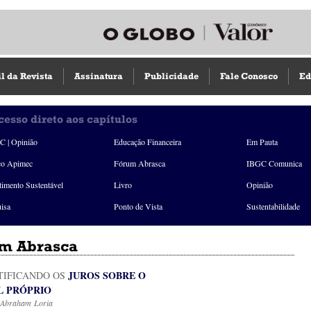
il da Revista
Assinatura
Publicidade
Fale Conosco
Ed
cesso direto aos capítulos
 | Opinião
Educação Financeira
Em Pauta
ço Apimec
Fórum Abrasca
IBGC Comunica
timento Sustentável
Livro
Opinião
isa
Ponto de Vista
Sustentabilidade
m Abrasca
JUROS SOBRE O
TIFICANDO OS
L PRÓPRIO
 Abraham Loria