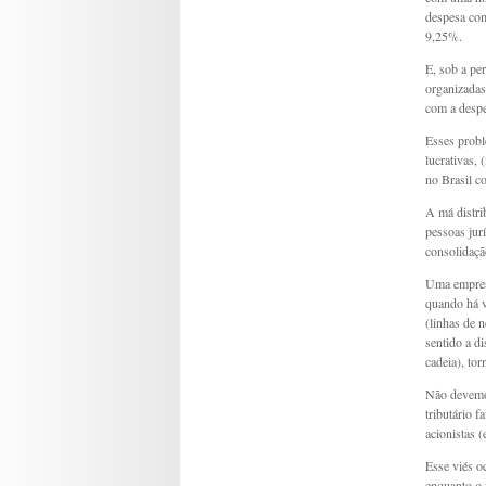
despesa com
9,25%.
E, sob a pe
organizadas 
com a despe
Esses probl
lucrativas, 
no Brasil c
A má distri
pessoas jur
consolidaçã
Uma empresa
quando há v
(linhas de n
sentido a d
cadeia), tor
Não devemos
tributário 
acionistas (
Esse viés o
enquanto o 