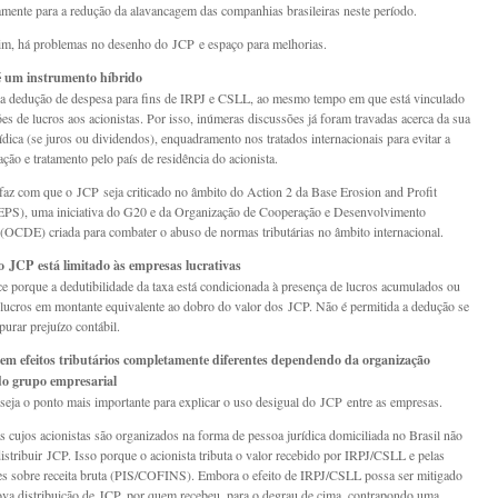
vamente para a redução da alavancagem das companhias brasileiras neste período.
m, há problemas no desenho do JCP e espaço para melhorias.
 um instrumento híbrido
 a dedução de despesa para fins de IRPJ e CSLL, ao mesmo tempo em que está vinculado
ões de lucros aos acionistas. Por isso, inúmeras discussões já foram travadas acerca da sua
ídica (se juros ou dividendos), enquadramento nos tratados internacionais para evitar a
ação e tratamento pelo país de residência do acionista.
faz com que o JCP seja criticado no âmbito do Action 2 da Base Erosion and Profit
EPS), uma iniciativa do G20 e da Organização de Cooperação e Desenvolvimento
OCDE) criada para combater o abuso de normas tributárias no âmbito internacional.
o JCP está limitado às empresas lucrativas
ce porque a dedutibilidade da taxa está condicionada à presença de lucros acumulados ou
 lucros em montante equivalente ao dobro do valor dos JCP. Não é permitida a dedução se
purar prejuízo contábil.
em efeitos tributários completamente diferentes dependendo da organização
 do grupo empresarial
 seja o ponto mais importante para explicar o uso desigual do JCP entre as empresas.
 cujos acionistas são organizados na forma de pessoa jurídica domiciliada no Brasil não
stribuir JCP. Isso porque o acionista tributa o valor recebido por IRPJ/CSLL e pelas
es sobre receita bruta (PIS/COFINS). Embora o efeito de IRPJ/CSLL possa ser mitigado
a distribuição de JCP, por quem recebeu, para o degrau de cima, contrapondo uma