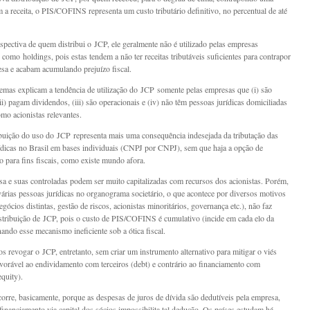
 a receita, o PIS/COFINS representa um custo tributário definitivo, no percentual de até
rspectiva de quem distribui o JCP, ele geralmente não é utilizado pelas empresas
como holdings, pois estas tendem a não ter receitas tributáveis suficientes para contrapor
sa e acabam acumulando prejuízo fiscal.
emas explicam a tendência de utilização do JCP somente pelas empresas que (i) são
(ii) pagam dividendos, (iii) são operacionais e (iv) não têm pessoas jurídicas domiciliadas
omo acionistas relevantes.
buição do uso do JCP representa mais uma consequência indesejada da tributação das
ídicas no Brasil em bases individuais (CNPJ por CNPJ), sem que haja a opção de
o para fins fiscais, como existe mundo afora.
 e suas controladas podem ser muito capitalizadas com recursos dos acionistas. Porém,
árias pessoas jurídicas no organograma societário, o que acontece por diversos motivos
egócios distintas, gestão de riscos, acionistas minoritários, governança etc.), não faz
istribuição de JCP, pois o custo de PIS/COFINS é cumulativo (incide em cada elo da
nando esse mecanismo ineficiente sob a ótica fiscal.
 revogar o JCP, entretanto, sem criar um instrumento alternativo para mitigar o viés
favorável ao endividamento com terceiros (debt) e contrário ao financiamento com
equity).
corre, basicamente, porque as despesas de juros de dívida são dedutíveis pela empresa,
financiamento via capital dos sócios impossibilita tal dedução. Os países estudam há