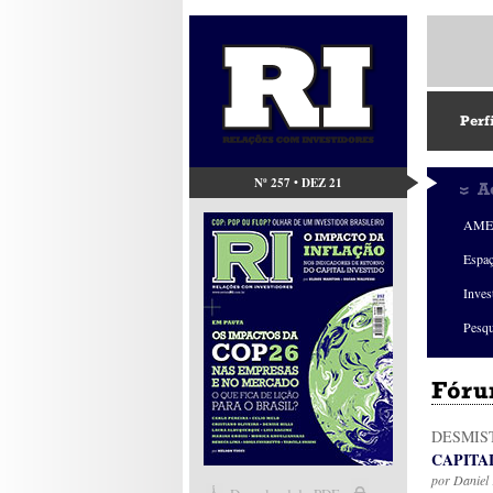
Perf
Nº 257 • DEZ 21
A
AMEC
Espa
Inves
Pesqu
Fóru
DESMIS
CAPITA
por
Daniel