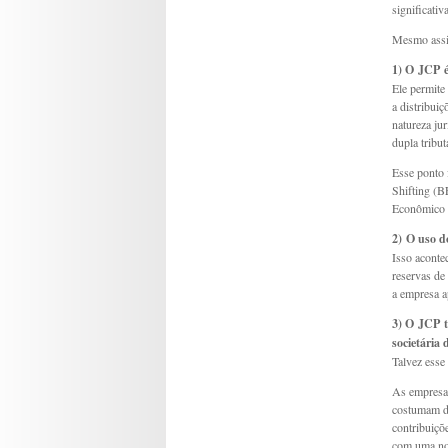
significati
Mesmo assi
1) O JCP é
Ele permite
a distribuiç
natureza jur
dupla tribut
Esse ponto 
Shifting (B
Econômico (
2) O uso d
Isso aconte
reservas de
a empresa a
3) O JCP t
societária
Talvez esse
As empresas
costumam di
contribuiçõ
com uma nov