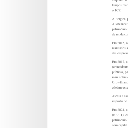
tempos meca
o JCP.
A Bélgica, 
Allowance f
patrimônio 
de renda cor
Em 2015, ec
resultados 
das empresa
Em 2017, a 
(coincident
públicas, p
mais sobre 
Growth and 
adotam esse
Atenta a es
imposto de
Em 2021, a 
(BEFIT), cu
patrimônio 
com capital