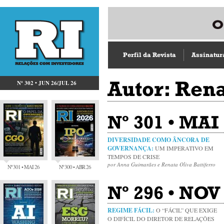
Perfil da Revista
Assinatur
Autor: Rena
Nº 302 • JUN 26/JUL 26
Nº 301 • MAI
DIVERSIDADE COMO ÂNCORA DE
GOVERNANÇA:
UM IMPERATIVO EM
TEMPOS DE CRISE
por Anna Guimarães e Renata Oliva Battiferro
Nº 301 • MAI 26
Nº 300 • ABR 26
Nº 296 • NOV
REGIME FÁCIL:
O “FÁCIL” QUE EXIGE
O DIFÍCIL DO DIRETOR DE RELAÇÕES