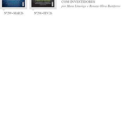
COM INVESTIDORES
por Mara Limonge e Renata Oliva Battiferro
Nº 299 • MAR 26
Nº 298 • FEV 26