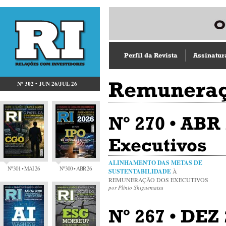
Perfil da Revista
Assinatur
Remuneraç
Nº 302 • JUN 26/JUL 26
Nº 270 • ABR
Executivos
ALINHAMENTO DAS METAS DE
Nº 301 • MAI 26
Nº 300 • ABR 26
SUSTENTABILIDADE
À
REMUNERAÇÃO DOS EXECUTIVOS
por Plínio Shiguematsu
Nº 267 • DEZ