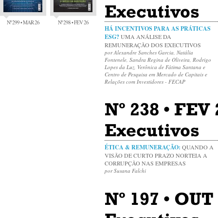
Executivos
Nº 299 • MAR 26
Nº 298 • FEV 26
HÁ INCENTIVOS PARA AS PRÁTICAS
ESG?
UMA ANÁLISE DA
REMUNERAÇÃO DOS EXECUTIVOS
por Alexandre Sanches Garcia, Natália
Fontenele, Sandra Regina de Oliveira, Rodrigo
Lopes da Luz, Verônica de Fátima Santana e
Centro de Pesquisa em Mercado de Capitais e
Relações com Investidores - FECAP
Nº 238 • FEV
Executivos
ÉTICA & REMUNERAÇÃO:
QUANDO A
VISÃO DE CURTO PRAZO NORTEIA A
CORRUPÇÃO NAS EMPRESAS
por Susana Falchi
Nº 197 • OUT