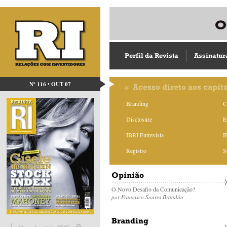
Perfil da Revista
Assinatur
Nº 116 • OUT 07
Acesso direto aos capít
Branding
C
Disclosure
E
IBRI Entrevista
I
Registro
S
Opinião
O Novo Desafio da Comunicação?
por Francisco Soares Brandão
Branding