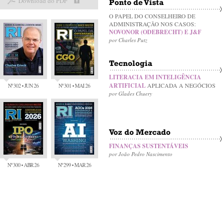
Download do PDF
Ponto de Vista
O PAPEL DO CONSELHEIRO DE
ADMINISTRAÇÃO NOS CASOS:
NOVONOR (ODEBRECHT) E J&F
por Charles Putz
Tecnologia
LITERACIA EM INTELIGÊNCIA
ARTIFICIAL
APLICADA A NEGÓCIOS
Nº 302 • JUN 26
Nº 301 • MAI 26
por Glades Chuery
Voz do Mercado
FINANÇAS SUSTENTÁVEIS
por João Pedro Nascimento
Nº 300 • ABR 26
Nº 299 • MAR 26