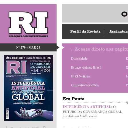
Perfil da Revista
Assinatur
Nº 279 • MAR 24
Acesso direto aos capít
Diversidade
E
Espaço Apimec Brasil
E
IBRI Notícias
I
Orquestra Societária
P
Em Pauta
INTELIGÊNCIA ARTIFICIAL:
O
FUTURO DA GOVERNANÇA GLOBAL
por Antonio Emilio Freire