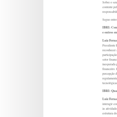
Sobre o seu
contente pe
responsabil
Segue entre
IBRI:
Como
e outros e
Luiz Ferna
Presidente 
reconhecer 
participaçã
setor financ
inesperada 
financeiro.
percepção d
regulamenta
tecnológica
IBRI:
Quai
Luiz Ferna
interagir c
às atividad
estrutura d