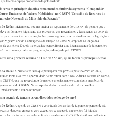
 que teremos espaço proporcionado pelo Instituto.
s serão os principais desafios como membro titular do segmento “Companhias
Outros Emissores de Valores Mobiliários” no CRSFN (Conselho de Recursos do
nanceiro Nacional) do Ministério da Fazenda?
ndo Rolla:
Inicialmente, vou me inteirar do regulamento do CRSFN, da postura que o
 deve ter durante o julgamento dos processos, dos mecanismos e ferramentas disponíveis
iro para o exercício de sua função. No passo seguinte, vou me atualizar com a legislação e
ção vigentes devido à abrangência de atuação do CRSFN, ampliada ao longo dos
os de existência. Depois me organizar para enfrentar uma intensa agenda de julgamentos
 próximos meses, conforme programação já divulgada pelo CRSFN.
ouve uma primeira reunião do CRSFN? Se sim, quais foram os principais temas
ndo Rolla:
A primeira reunião que participarei está prevista para fevereiro de 2025,
ltimos trinta dias tive a oportunidade de me reunir com a Dra. Adriana Teixeira de Toledo,
 do CRSFN, que me recepcionou de maneira entusiasmante e com alguns membros da
rganizacional do CRSFN. Neste aspecto, destaco a cortesia de todos conselheiros
a imediatamente à minha nomeação.
ma agenda de temas a serem discutidos ao longo do ano?
ndo Rolla:
A agenda do CRSFN é constituída de sessões de julgamento para onde são
recursos daquelas empresas e/ou executivos cuja atuação em eventos foi julgada
 com a legislação em vigor pelas entidades reguladoras. O CRSFN é a última instância no