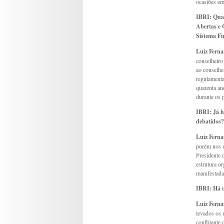
ocasiões em
IBRI:
Quai
Abertas e 
Sistema Fi
Luiz Ferna
conselheiro
ao conselhe
regulamenta
quarenta an
durante os
IBRI:
Já h
debatidos?
Luiz Ferna
porém nos ú
Presidente
estrutura o
manifestad
IBRI:
Há u
Luiz Ferna
levados os 
conflitante