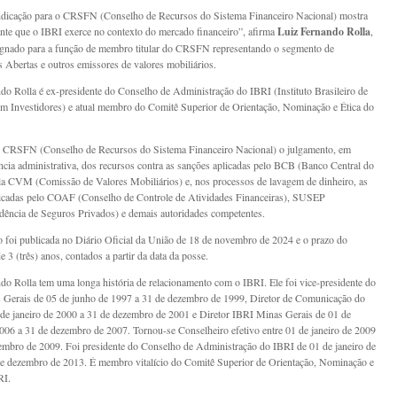
ndicação para o CRSFN (Conselho de Recursos do Sistema Financeiro Nacional) mostra
ante que o IBRI exerce no contexto do mercado financeiro”, afirma
Luiz Fernando Rolla
,
ignado para a função de membro titular do CRSFN representando o segmento de
Abertas e outros emissores de valores mobiliários.
do Rolla é ex-presidente do Conselho de Administração do IBRI (Instituto Brasileiro de
m Investidores) e atual membro do Comitê Superior de Orientação, Nominação e Ética do
 CRSFN (Conselho de Recursos do Sistema Financeiro Nacional) o julgamento, em
ância administrativa, dos recursos contra as sanções aplicadas pelo BCB (Banco Central do
ela CVM (Comissão de Valores Mobiliários) e, nos processos de lavagem de dinheiro, as
licadas pelo COAF (Conselho de Controle de Atividades Financeiras), SUSEP
dência de Seguros Privados) e demais autoridades competentes.
foi publicada no Diário Oficial da União de 18 de novembro de 2024 e o prazo do
 3 (três) anos, contados a partir da data da posse.
do Rolla tem uma longa história de relacionamento com o IBRI. Ele foi vice-presidente do
Gerais de 05 de junho de 1997 a 31 de dezembro de 1999, Diretor de Comunicação do
de janeiro de 2000 a 31 de dezembro de 2001 e Diretor IBRI Minas Gerais de 01 de
2006 a 31 de dezembro de 2007. Tornou-se Conselheiro efetivo entre 01 de janeiro de 2009
embro de 2009. Foi presidente do Conselho de Administração do IBRI de 01 de janeiro de
e dezembro de 2013. É membro vitalício do Comitê Superior de Orientação, Nominação e
RI.