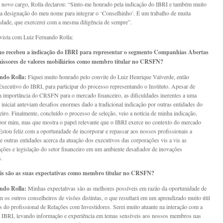
 novo cargo, Rolla declarou: “Sinto-me honrado pela indicação do IBRI e também muito
la designação do meu nome para integrar o ‘Conselhinho’. É um trabalho de muita
idade, que exercerei com a mesma diligência de sempre”.
vista com Luiz Fernando Rolla:
 recebeu a indicação do IBRI para representar o segmento Companhias Abertas
missores de valores mobiliários como membro titular no CRSFN?
ndo Rolla:
Fiquei muito honrado pelo convite do Luiz Henrique Valverde, então
Executivo do IBRI, para participar do processo representando o Instituto. Apesar de
a importância do CRSFN para o mercado financeiro, as dificuldades inerentes a uma
o inicial anteviam desafios enormes dado a tradicional indicação por outras entidades do
eiro. Finalmente, concluído o processo de seleção, veio a notícia de minha indicação,
por mim, mas que mostra o papel relevante que o IBRI exerce no contexto do mercado
 Estou feliz com a oportunidade de incorporar e repassar aos nossos profissionais a
e outras entidades acerca da atuação dos executivos das corporações vis a vis as
ções e legislação do setor financeiro em um ambiente desafiador de inovações
s.
s são as suas expectativas como membro titular no CRSFN?
ndo Rolla:
Minhas expectativas são as melhores possíveis em razão da oportunidade de
om os outros conselheiros de visões distintas, o que resultará em um aprendizado muito útil
es do profissional de Relações com Investidores. Serei muito atuante na interação com a
o IBRI, levando informação e experiência em temas sensíveis aos nossos membros nas