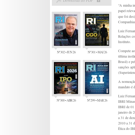
Download do PDF
“A minha i
papel relev
que foi des
Companhias 
Luiz Fernan
Relações co
Instituto.
Compete ao
Nº 302 • JUN 26
Nº 301 • MAI 26
última inst
Brasil) e p
sanções ap
(Superinten
A nomeação 
mandato é de
Luiz Fernan
Nº 300 • ABR 26
Nº 299 • MAR 26
IBRI Minas 
IBRI de 01 
janeiro de 
a 31 de dez
2010 a 31 d
Ética do IB