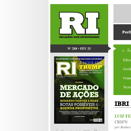
Perf
Nº 288 • FEV 25
A
Educa
Gest
Orque
Tecno
IBRI 
LUIZ F
CRSFN
por
Rodney 