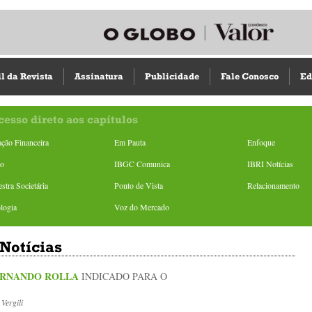
il da Revista
Assinatura
Publicidade
Fale Conosco
Ed
cesso direto aos capítulos
ção Financeira
Em Pauta
Enfoque
ão
IBGC Comunica
IBRI Notícias
stra Societária
Ponto de Vista
Relacionamento
logia
Voz do Mercado
Notícias
ERNANDO ROLLA
INDICADO PARA O
Vergili